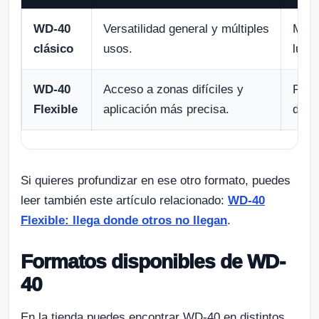
WD-40
Versatilidad general y múltiples
Mant
clásico
usos.
lubri
WD-40
Acceso a zonas difíciles y
Rinc
Flexible
aplicación más precisa.
desm
Si quieres profundizar en ese otro formato, puedes
leer también este artículo relacionado:
WD-40
Flexible: llega donde otros no llegan
.
Formatos disponibles de WD-
40
En la tienda puedes encontrar WD-40 en distintos