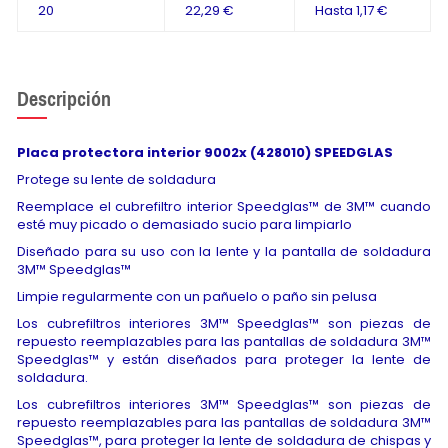
20
22,29 €
Hasta
1,17 €
Descripción
Placa protectora interior 9002x (428010) SPEEDGLAS
Protege su lente de soldadura
Reemplace el cubrefiltro interior Speedglas™ de 3M™ cuando
esté muy picado o demasiado sucio para limpiarlo
Diseñado para su uso con la lente y la pantalla de soldadura
3M™ Speedglas™
Limpie regularmente con un pañuelo o paño sin pelusa
Los cubrefiltros interiores 3M™ Speedglas™ son piezas de
repuesto reemplazables para las pantallas de soldadura 3M™
Speedglas™ y están diseñados para proteger la lente de
soldadura.
Los cubrefiltros interiores 3M™ Speedglas™ son piezas de
repuesto reemplazables para las pantallas de soldadura 3M™
Speedglas™, para proteger la lente de soldadura de chispas y