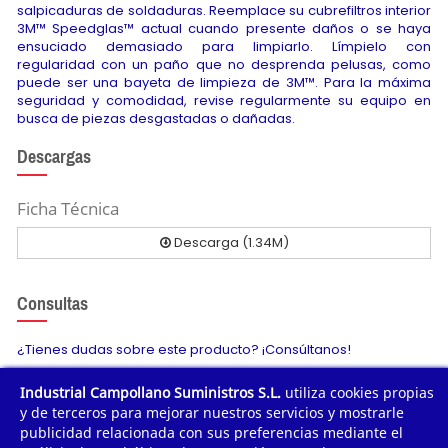
salpicaduras de soldaduras. Reemplace su cubrefiltros interior
3M™ Speedglas™ actual cuando presente daños o se haya
ensuciado demasiado para limpiarlo. Límpielo con
regularidad con un paño que no desprenda pelusas, como
puede ser una bayeta de limpieza de 3M™. Para la máxima
seguridad y comodidad, revise regularmente su equipo en
busca de piezas desgastadas o dañadas.
Descargas
Ficha Técnica
Descarga (1.34M)
Consultas
¿Tienes dudas sobre este producto? ¡Consúltanos!
Industrial Campollano Suministros S.L.
utiliza cookies propias
Envíanos tu consulta
y de terceros para mejorar nuestros servicios y mostrarle
publicidad relacionada con sus preferencias mediante el