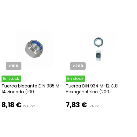
100
200
x
x
En stock
En stock
Tuerca blocante DIN 985 M-
Tuerca DIN 934 M-12 C.8
14 zincada (100...
Hexagonal zinc (200...
8,18 €
7,83 €
IVA incl.
IVA incl.