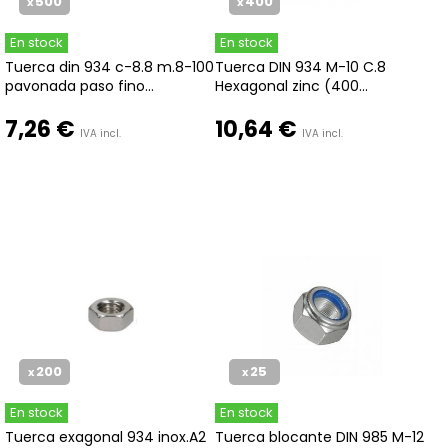
500
400
x
x
En stock
En stock
Tuerca din 934 c-8.8 m.8-100
Tuerca DIN 934 M-10 C.8
pavonada paso fino...
Hexagonal zinc (400...
7,26 €
10,64 €
IVA incl.
IVA incl.
200
25
x
x
En stock
En stock
Tuerca exagonal 934 inox.A2
Tuerca blocante DIN 985 M-12