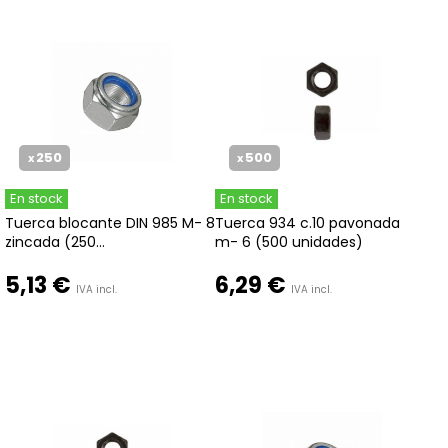
250
500
x
x
En stock
En stock
Tuerca blocante DIN 985 M- 8
Tuerca 934 c.10 pavonada
zincada (250...
m- 6 (500 unidades)
5,13 €
6,29 €
IVA incl.
IVA incl.