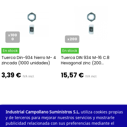
100
x
0
200
x
En stock
En stock
Tuerca Din-934 hierro M- 4
Tuerca DIN 934 M-16 C.8
zincada (1000 unidades)
Hexagonal zinc (200...
3,39 €
15,57 €
IVA incl.
IVA incl.
Industrial Campollano Suministros S.L.
utiliza cookies propias
1
2
3
...
15
Mostrar todo
y de terceros para mejorar nuestros servicios y mostrarle
publicidad relacionada con sus preferencias mediante el