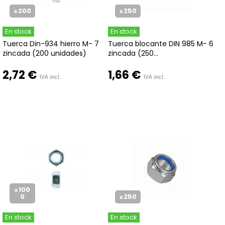
200
250
x
x
En stock
En stock
Tuerca Din-934 hierro M- 7
Tuerca blocante DIN 985 M- 6
zincada (200 unidades)
zincada (250...
2,72 €
1,66 €
IVA incl.
IVA incl.
100
x
0
250
x
En stock
En stock