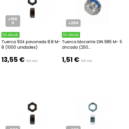
100
x
0
250
x
En stock
En stock
Tuerca 934 pavonada 8.8 M-
Tuerca blocante DIN 985 M- 5
8 (1000 unidades)
zincada (250...
13,55 €
1,51 €
IVA incl.
IVA incl.