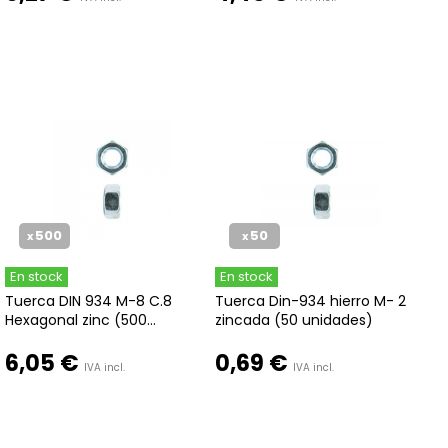
500
50
x
x
En stock
En stock
Tuerca DIN 934 M-8 C.8
Tuerca Din-934 hierro M- 2
Hexagonal zinc (500...
zincada (50 unidades)
6,05 €
0,69 €
IVA incl.
IVA incl.