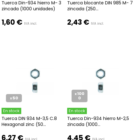
Tuerca Din-934 hierro M- 3
Tuerca blocante DIN 985 M- 7
zincada (1000 unidades)
zincada (250...
1,60 €
2,43 €
IVA incl.
IVA incl.
100
x
50
0
x
En stock
En stock
Tuerca DIN 934 M-3,5 C.8
Tuerca Din-934 hierro M-2,5
Hexagonal zinc (50...
zincada (1000...
6,27 €
4,45 €
IVA incl.
IVA incl.