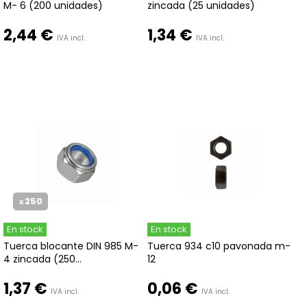
M- 6 (200 unidades)
zincada (25 unidades)
2,44 €
1,34 €
IVA incl.
IVA incl.
250
x
En stock
En stock
Tuerca blocante DIN 985 M-
Tuerca 934 c10 pavonada m-
4 zincada (250...
12
1,37 €
0,06 €
IVA incl.
IVA incl.