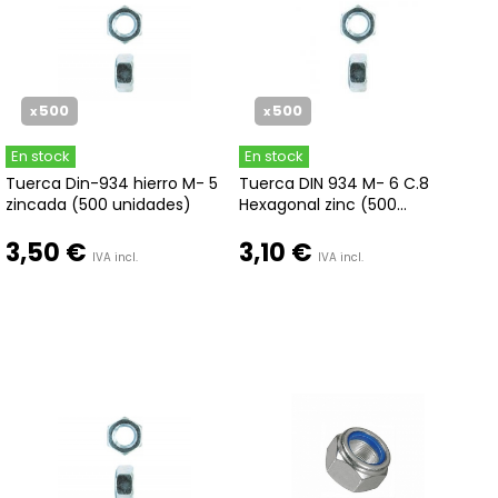
500
500
x
x
En stock
En stock
Tuerca Din-934 hierro M- 5
Tuerca DIN 934 M- 6 C.8
zincada (500 unidades)
Hexagonal zinc (500...
3,50 €
3,10 €
IVA incl.
IVA incl.