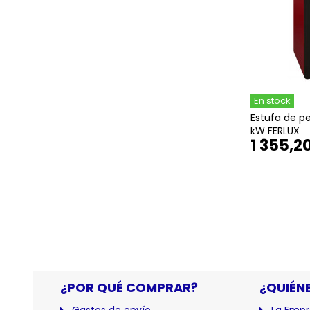
En stock
Estufa de pel
kW FERLUX
1 355,2
¿POR QUÉ COMPRAR?
¿QUIÉN