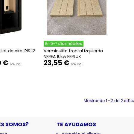
En 5-7 días hábiles
let de aire IRIS 12
Vermiculita frontal izquierda
NEREA 10kw FERLUX
0 €
23,55 €
IVA incl.
IVA incl.
Mostrando 1 - 2 de 2 artíc
ES SOMOS?
TE AYUDAMOS