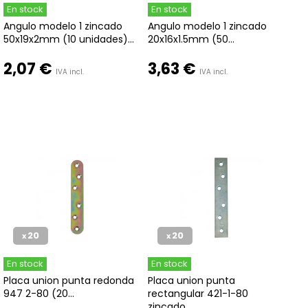
En stock
En stock
Angulo modelo 1 zincado
Angulo modelo 1 zincado
50x19x2mm (10 unidades)...
20x16x1.5mm (50...
2,07 €
3,63 €
IVA incl.
IVA incl.
20
20
x
x
En stock
En stock
Placa union punta redonda
Placa union punta
947 2-80 (20...
rectangular 421-1-80
zincado...