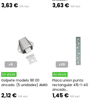
3,63 €
3,63 €
IVA incl.
IVA incl.
5
20
x
x
En stock
En stock
Golpete modelo 181 00
Placa union punta
zincado. (5 unidades) AMIG
rectangular 415-1-40
zincado...
2,12 €
1,45 €
IVA incl.
IVA incl.