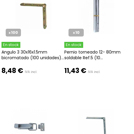
100
10
x
x
En stock
En stock
Angulo 3 30x16x1.5mm
Pernio torneado 12- 80mm
bicromatado (100 unidades)...
soldable Ref.5 (10...
8,48 €
11,43 €
IVA incl.
IVA incl.