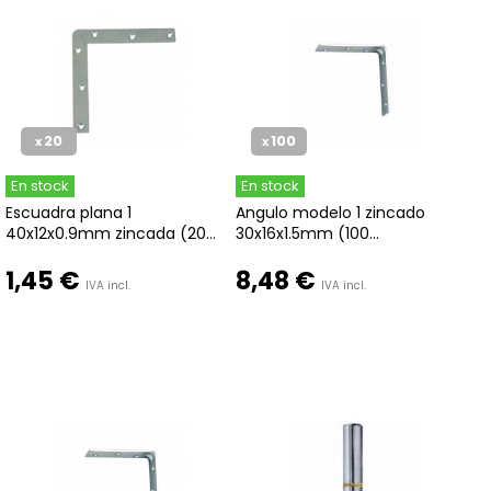
20
100
x
x
En stock
En stock
Escuadra plana 1
Angulo modelo 1 zincado
40x12x0.9mm zincada (20...
30x16x1.5mm (100...
1,45 €
8,48 €
IVA incl.
IVA incl.