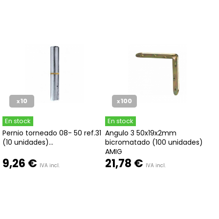
10
100
x
x
En stock
En stock
Pernio torneado 08- 50 ref.31
Angulo 3 50x19x2mm
(10 unidades)...
bicromatado (100 unidades)
AMIG
9,26 €
21,78 €
IVA incl.
IVA incl.