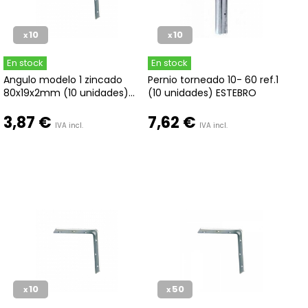
10
10
x
x
En stock
En stock
Angulo modelo 1 zincado
Pernio torneado 10- 60 ref.1
80x19x2mm (10 unidades)...
(10 unidades) ESTEBRO
3,87 €
7,62 €
IVA incl.
IVA incl.
10
50
x
x