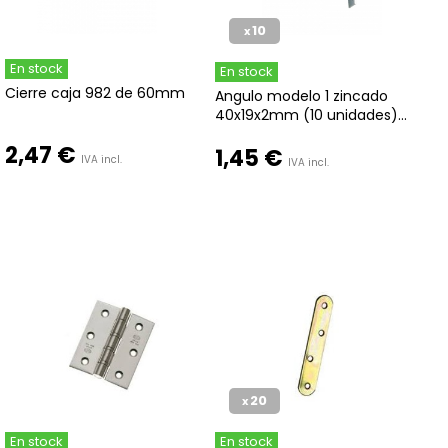
10
x
En stock
En stock
Cierre caja 982 de 60mm
Angulo modelo 1 zincado
40x19x2mm (10 unidades)...
2,47 €
1,45 €
IVA incl.
IVA incl.
20
x
En stock
En stock