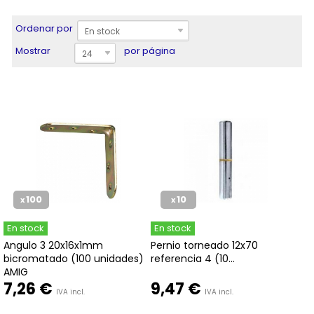
Ordenar por
En stock
Mostrar
por página
24
100
10
x
x
En stock
En stock
Angulo 3 20x16x1mm
Pernio torneado 12x70
bicromatado (100 unidades)
referencia 4 (10...
AMIG
7,26 €
9,47 €
IVA incl.
IVA incl.