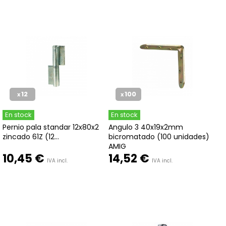
12
100
x
x
En stock
En stock
Pernio pala standar 12x80x2
Angulo 3 40x19x2mm
zincado 61Z (12...
bicromatado (100 unidades)
AMIG
10,45 €
14,52 €
IVA incl.
IVA incl.