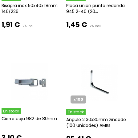
Bisagra inox 50x40x1.8mm
Placa union punta redonda
146/226
945 2-40 (20...
1,91 €
1,45 €
IVA incl.
IVA incl.
100
x
En stock
En stock
Cierre caja 982 de 80mm
Angulo 2 30x30mm zincado
(100 unidades) AMIG
3,10 €