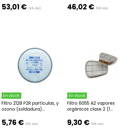
53,01 €
46,02 €
IVA incl.
IVA incl.
En stock
En stock
Filtro 2128 P2R partículas, y
Filtro 6055 A2 vapores
ozono (soldadura)...
orgánicos clase 2 (1...
5,76 €
9,30 €
IVA incl.
IVA incl.