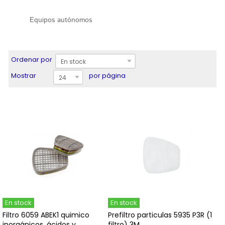
Equipos autónomos
Ordenar por
En stock
Mostrar
por página
24
En stock
En stock
Filtro 6059 ABEK1 quimico
Prefiltro particulas 5935 P3R (1
inorgánicos, ácidos y...
filtro) 3M