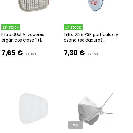
En stock
En stock
Filtro 6051 A1 vapores
Filtro 2138 P3R partículas, y
orgánicos clase 1 (1...
ozono (soldadura)...
7,65 €
7,30 €
IVA incl.
IVA incl.
5
x