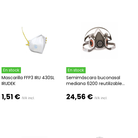
En stock
En stock
Mascarilla FFP3 IRU 430SL
Semimáscara buconasal
IRUDEK
mediana 6200 reutilizable...
1,51 €
24,56 €
IVA incl.
IVA incl.