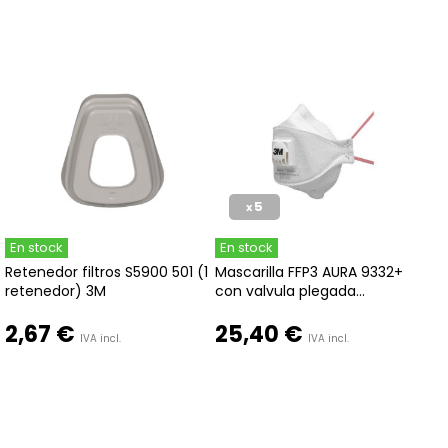
5
x
En stock
En stock
Retenedor filtros S5900 501 (1
Mascarilla FFP3 AURA 9332+
retenedor) 3M
con valvula plegada...
2,67 €
25,40 €
IVA incl.
IVA incl.