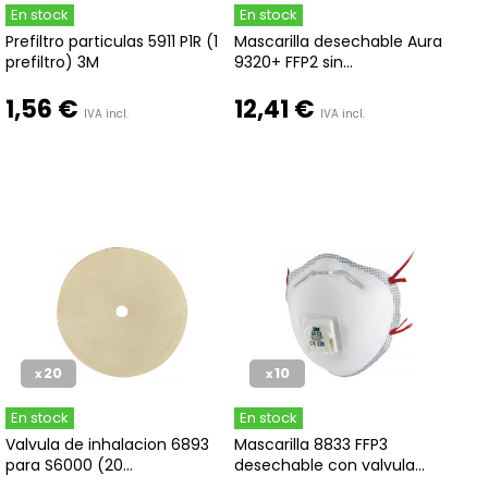
En stock
En stock
Prefiltro particulas 5911 P1R (1
Mascarilla desechable Aura
prefiltro) 3M
9320+ FFP2 sin...
1,56 €
12,41 €
IVA incl.
IVA incl.
20
10
x
x
En stock
En stock
Valvula de inhalacion 6893
Mascarilla 8833 FFP3
para S6000 (20...
desechable con valvula...