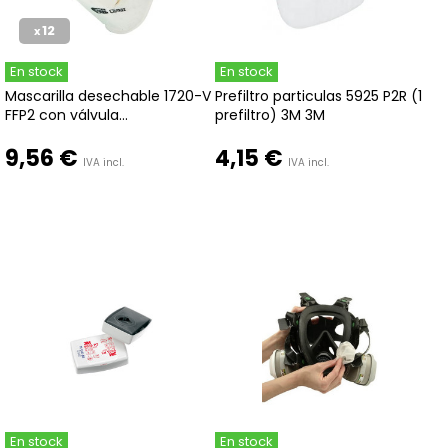
12
x
En stock
En stock
Mascarilla desechable 1720-V
Prefiltro particulas 5925 P2R (1
FFP2 con válvula...
prefiltro) 3M 3M
9,56 €
4,15 €
IVA incl.
IVA incl.
En stock
En stock