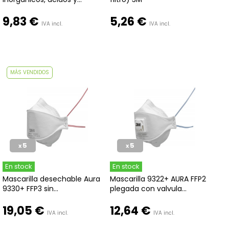
9,83 €
5,26 €
IVA incl.
IVA incl.
MÁS VENDIDOS
5
5
x
x
En stock
En stock
Mascarilla desechable Aura
Mascarilla 9322+ AURA FFP2
9330+ FFP3 sin...
plegada con valvula...
19,05 €
12,64 €
IVA incl.
IVA incl.