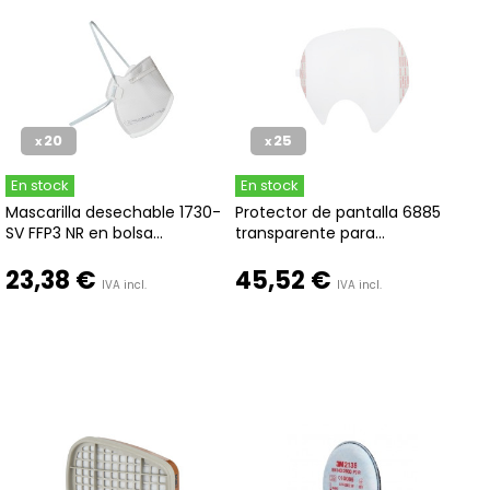
20
25
x
x
En stock
En stock
Mascarilla desechable 1730-
Protector de pantalla 6885
SV FFP3 NR en bolsa...
transparente para...
23,38 €
45,52 €
IVA incl.
IVA incl.