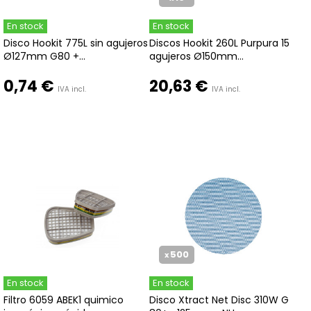
En stock
En stock
Disco Hookit 775L sin agujeros
Discos Hookit 260L Purpura 15
Ø127mm G80 +...
agujeros Ø150mm...
0,74 €
20,63 €
IVA incl.
IVA incl.
500
x
En stock
En stock
Filtro 6059 ABEK1 quimico
Disco Xtract Net Disc 310W G