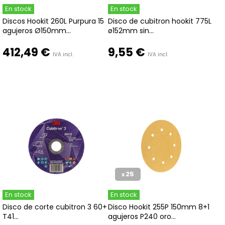
En stock
En stock
Discos Hookit 260L Purpura 15
Disco de cubitron hookit 775L
agujeros Ø150mm...
ø152mm sin...
412,49 €
9,55 €
IVA incl.
IVA incl.
25
x
En stock
En stock
Disco de corte cubitron 3 60+
Disco Hookit 255P 150mm 8+1
T41...
agujeros P240 oro...