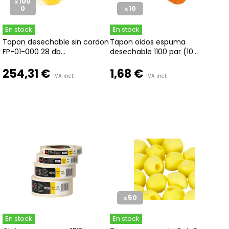
100
x
0
10
x
En stock
En stock
Tapon desechable sin cordon
Tapon oidos espuma
FP-01-000 28 db...
desechable 1100 par (10...
254,31 €
1,68 €
IVA incl.
IVA incl.
50
x
En stock
En stock