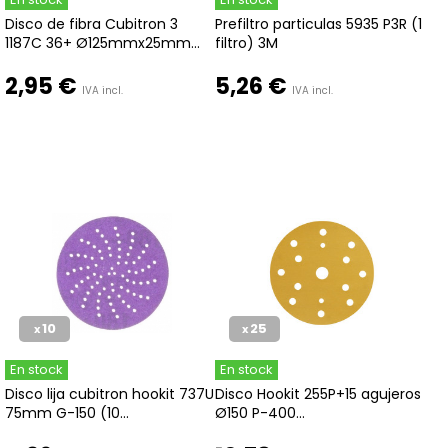
Disco de fibra Cubitron 3
Prefiltro particulas 5935 P3R (1
1187C 36+ Ø125mmx25mm...
filtro) 3M
2,95 €
5,26 €
IVA incl.
IVA incl.
10
25
x
x
En stock
En stock
Disco lija cubitron hookit 737U
Disco Hookit 255P+15 agujeros
75mm G-150 (10...
Ø150 P-400...