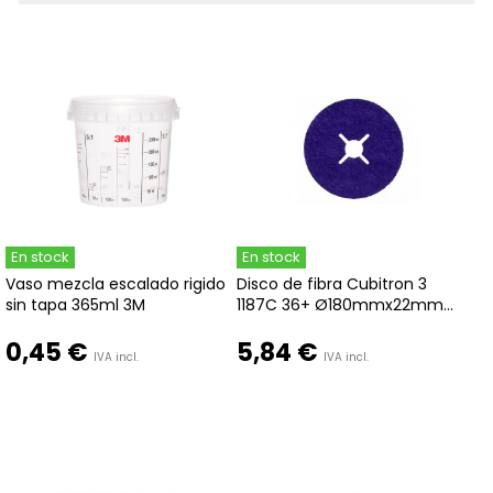
En stock
En stock
Vaso mezcla escalado rigido
Disco de fibra Cubitron 3
sin tapa 365ml 3M
1187C 36+ Ø180mmx22mm...
0,45 €
5,84 €
IVA incl.
IVA incl.