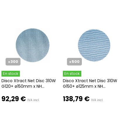
300
500
x
x
En stock
En stock
Disco Xtract Net Disc 310W
Disco Xtract Net Disc 310W
G120+ ø150mm x NH...
G150+ ø125mm x NH...
92,29 €
138,79 €
IVA incl.
IVA incl.