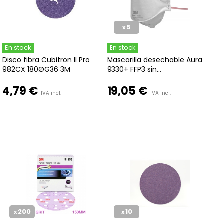
5
x
En stock
En stock
Disco fibra Cubitron II Pro
Mascarilla desechable Aura
982CX 180ØG36 3M
9330+ FFP3 sin...
4,79 €
19,05 €
IVA incl.
IVA incl.
200
10
x
x