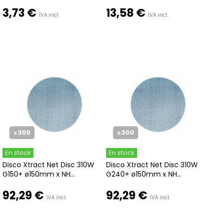
3,73 €
13,58 €
IVA incl.
IVA incl.
300
300
x
x
En stock
En stock
Disco Xtract Net Disc 310W
Disco Xtract Net Disc 310W
G150+ ø150mm x NH...
G240+ ø150mm x NH...
92,29 €
92,29 €
IVA incl.
IVA incl.