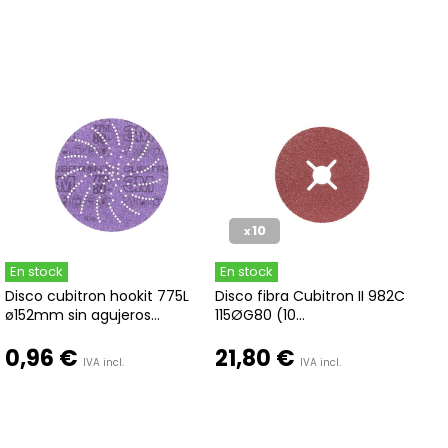
10
x
En stock
En stock
Disco cubitron hookit 775L
Disco fibra Cubitron II 982C
ø152mm sin agujeros...
115ØG80 (10...
0,96 €
21,80 €
IVA incl.
IVA incl.