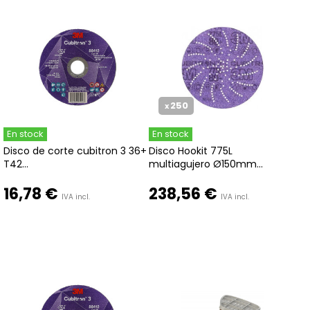
250
x
En stock
En stock
Disco de corte cubitron 3 36+
Disco Hookit 775L
T42...
multiagujero Ø150mm...
16,78 €
238,56 €
IVA incl.
IVA incl.