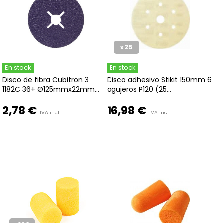
25
x
En stock
En stock
Disco de fibra Cubitron 3
Disco adhesivo Stikit 150mm 6
1182C 36+ Ø125mmx22mm...
agujeros P120 (25...
2,78 €
16,98 €
IVA incl.
IVA incl.