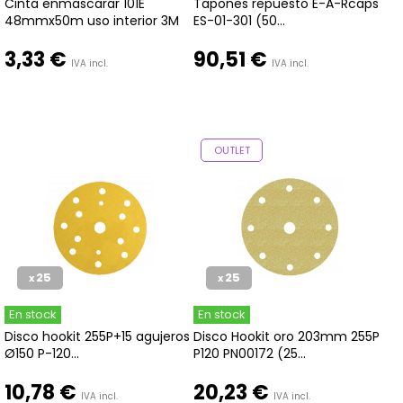
Cinta enmascarar 101E
Tapones repuesto E-A-Rcaps
48mmx50m uso interior 3M
ES-01-301 (50...
3,33 €
90,51 €
IVA incl.
IVA incl.
OUTLET
25
25
x
x
En stock
En stock
Disco hookit 255P+15 agujeros
Disco Hookit oro 203mm 255P
Ø150 P-120...
P120 PN00172 (25...
10,78 €
20,23 €
IVA incl.
IVA incl.