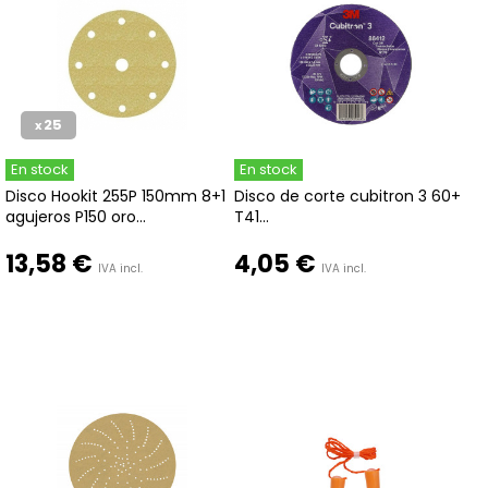
25
x
En stock
En stock
Disco Hookit 255P 150mm 8+1
Disco de corte cubitron 3 60+
agujeros P150 oro...
T41...
13,58 €
4,05 €
IVA incl.
IVA incl.