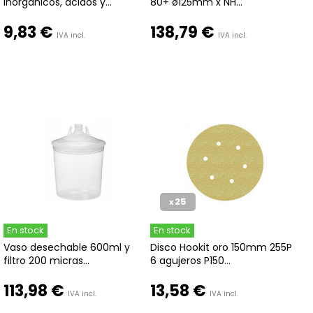
inorgánicos, ácidos y...
80+ ø125mm x NH...
9,83 €
138,79 €
IVA incl.
IVA incl.
25
x
En stock
En stock
Vaso desechable 600ml y
Disco Hookit oro 150mm 255P
filtro 200 micras...
6 agujeros P150...
113,98 €
13,58 €
IVA incl.
IVA incl.