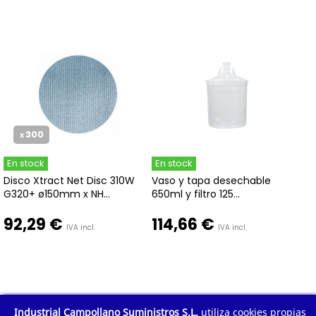
300
x
En stock
En stock
Disco Xtract Net Disc 310W
Vaso y tapa desechable
G320+ ø150mm x NH...
650ml y filtro 125...
92,29 €
114,66 €
IVA incl.
IVA incl.
1
2
3
...
15
Industrial Campollano Suministros S.L.
utiliza cookies propias
Mostrar todo