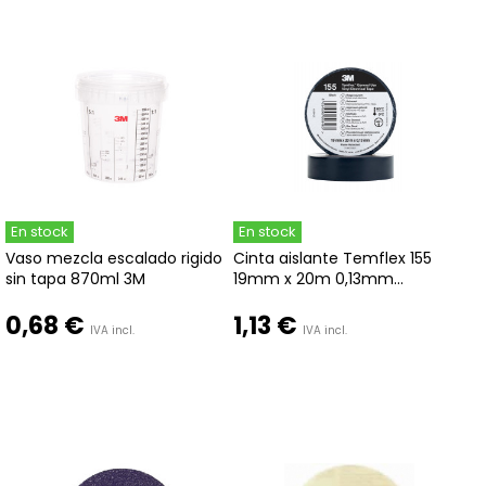
En stock
En stock
Vaso mezcla escalado rigido
Cinta aislante Temflex 155
sin tapa 870ml 3M
19mm x 20m 0,13mm...
0,68 €
1,13 €
IVA incl.
IVA incl.