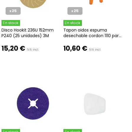
25
25
x
x
En stock
En stock
Disco Hookit 236U 152mm
Tapon oidos espuma
P240 (25 unidades) 3M
desechable cordon 1110 par...
15,20 €
10,60 €
IVA incl.
IVA incl.
En stock
En stock