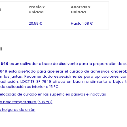
Precio x
Ahorras x
d
Unidad
Unidad
20,59 €
Hasta
1,08 €
n
7649
es un activador a base de disolvente para la preparación de s
7649 está diseñado para acelerar el curado de adhesivos anaeróbic
en las juntas. Recomendado especialmente para aplicaciones con 
 adhesión. LOCTITE SF 7649 ofrece un buen rendimiento a baja
e aplicación es inferior a 15 °C.
elocidad de curado en las superficies pasivas e inactivas
a baja temperatura (< 15 °C)
 holguras de unión