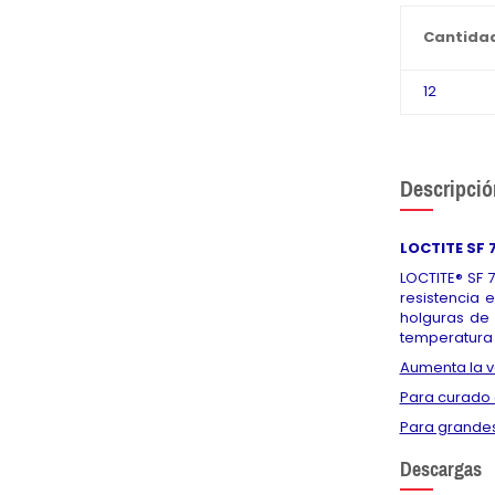
Cantida
12
Descripció
LOCTITE SF 
LOCTITE® SF 
resistencia 
holguras de
temperatura d
Aumenta la v
Para curado 
Para grandes
Descargas