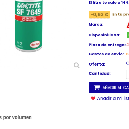
El litro te sale a 14
-0,63 €
En tu p
Marca:
Disponibilidad:
Plazo de entrega:
2
Gastos de envío:
6
C
Oferta:
Cantidad:
AÑADIR AL C
Añadir a mi li
s por volumen