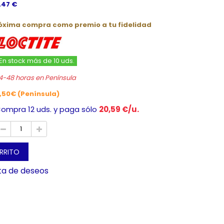
4,47 €
róxima compra como premio a tu fidelidad
En stock más de 10 uds.
4-48 horas en Península
,50€ (Península)
ompra 12 uds. y paga sólo
20,59 €/u.
ARRITO
sta de deseos