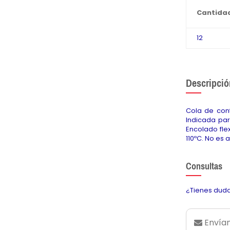
Cantida
12
Descripció
Cola de cont
Indicada par
Encolado fle
110ºC. No es a
Consultas
¿Tienes duda
Envían