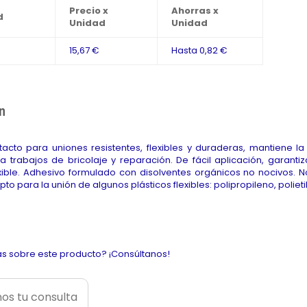
Precio x
Ahorras x
d
Unidad
Unidad
15,67 €
Hasta
0,82 €
n
acto para uniones resistentes, flexibles y duraderas, mantiene l
a trabajos de bricolaje y reparación. De fácil aplicación, garant
xible. Adhesivo formulado con disolventes orgánicos no nocivos. 
pto para la unión de algunos plásticos flexibles: polipropileno, polieti
s sobre este producto? ¡Consúltanos!
os tu consulta