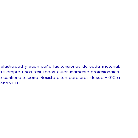
a elasticidad y acompaña las tensiones de cada material.
iza siempre unos resultados auténticamente profesionales.
No contiene tolueno. Resiste a temperaturas desde -10ºC a
leno y PTFE.