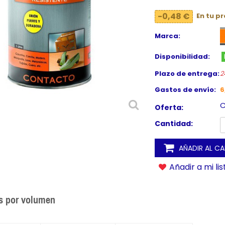
-0,48 €
En tu p
Marca:
Disponibilidad:
Plazo de entrega:
2
Gastos de envío:
6
C
Oferta:
Cantidad:
AÑADIR AL C
Añadir a mi li
s por volumen