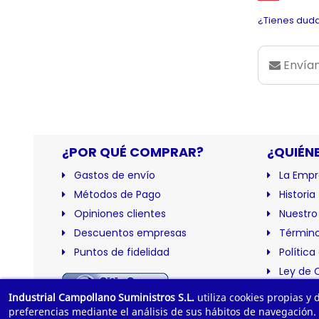
¿Tienes duda
Envían
¿POR QUÉ COMPRAR?
¿QUIÉN
Gastos de envío
La Empr
Métodos de Pago
Historia
Opiniones clientes
Nuestro
Descuentos empresas
Término
Puntos de fidelidad
Política
Ley de 
Certific
Industrial Campollano Suministros S.L.
utiliza cookies propias y
preferencias mediante el análisis de sus hábitos de navegación.