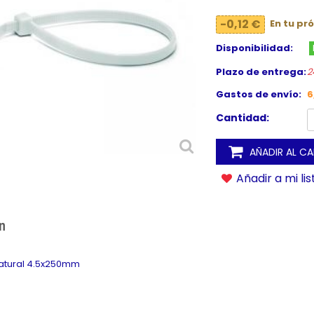
-0,12 €
En tu pr
Disponibilidad:
Plazo de entrega:
2
Gastos de envío:
6
Cantidad:
AÑADIR AL C
Añadir a mi li
n
natural 4.5x250mm