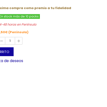
óxima compra como premio a tu fidelidad
En stock más de 10 packs
4-48 horas en Península
,50€ (Península)
ARRITO
sta de deseos