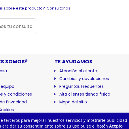
s sobre este producto? ¡Consúltanos!
os tu consulta
ES SOMOS?
TE AYUDAMOS
esa
Atención al cliente
Cambios y devoluciones
 equipo
Preguntas Frecuentes
s y condiciones
Alta clientes tienda física
 de Privacidad
Mapa del sitio
Cookies
ación
 de terceros para mejorar nuestros servicios y mostrarle publicidad
 Para dar su consentimiento sobre su uso pulse el botón
Acepto
.