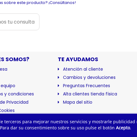
s sobre este producto? ¡Consúltanos!
os tu consulta
ES SOMOS?
TE AYUDAMOS
esa
Atención al cliente
Cambios y devoluciones
 equipo
Preguntas Frecuentes
s y condiciones
Alta clientes tienda física
 de Privacidad
Mapa del sitio
Cookies
ación
 de terceros para mejorar nuestros servicios y mostrarle publicidad
 Para dar su consentimiento sobre su uso pulse el botón
Acepto
.