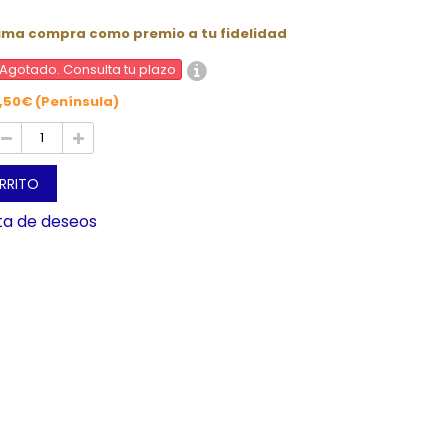
xima compra como premio a tu fidelidad
Agotado. Consulta tu plazo
,50€ (Península)
ARRITO
sta de deseos