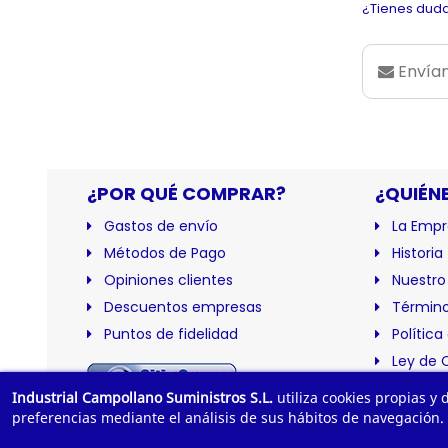
¿Tienes duda
Envían
¿POR QUÉ COMPRAR?
¿QUIÉN
Gastos de envío
La Empr
Métodos de Pago
Historia
Opiniones clientes
Nuestro
Descuentos empresas
Término
Puntos de fidelidad
Política
Ley de 
Certific
Industrial Campollano Suministros S.L.
utiliza cookies propias y
preferencias mediante el análisis de sus hábitos de navegación.