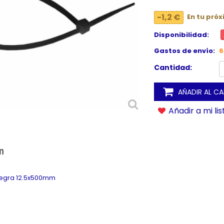
-1,2 €
En tu pró
Disponibilidad:
Gastos de envío:
6
Cantidad:
AÑADIR AL C
Añadir a mi li
n
negra 12.5x500mm