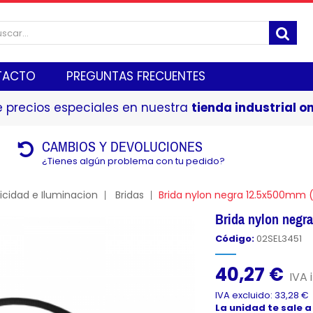
TACTO
PREGUNTAS FRECUENTES
 precios especiales en nuestra
tienda industrial on
CAMBIOS Y DEVOLUCIONES
¿Tienes algún problema con tu pedido?
ricidad e Iluminacion
Bridas
Brida nylon negra 12.5x500mm 
Brida nylon negr
Código:
02SEL3451
40,27 €
IVA i
IVA excluido: 33,28 €
La unidad te sale a