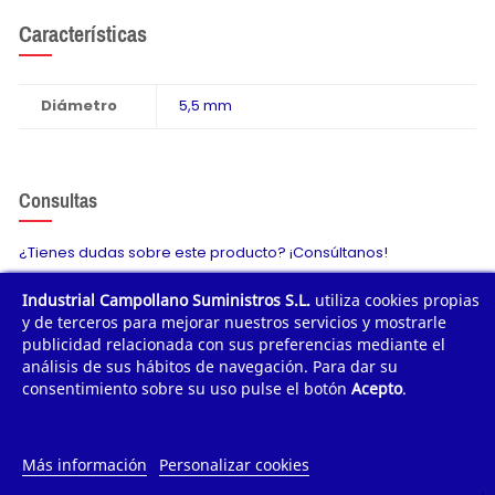
Características
Diámetro
5,5 mm
Consultas
¿Tienes dudas sobre este producto? ¡Consúltanos!
Industrial Campollano Suministros S.L.
utiliza cookies propias
Envíanos tu consulta
y de terceros para mejorar nuestros servicios y mostrarle
publicidad relacionada con sus preferencias mediante el
análisis de sus hábitos de navegación. Para dar su
consentimiento sobre su uso pulse el botón
Acepto
.
¿POR QUÉ COMPRAR?
¿QUIÉNES SOMOS?
Más información
Personalizar cookies