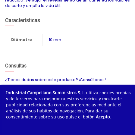
reducido .Ventaja: el revestimiento de tin aumenta los valores
de corte y amplía la vida útil.
Características
Diámetro
10 mm
Consultas
¿Tienes dudas sobre este producto? ¡Consúltanos!
Industrial Campollano Suministros S.L.
utiliza cookies propias
Envíanos tu consulta
y de terceros para mejorar nuestros servicios y mostrarle
publicidad relacionada con sus preferencias mediante el
análisis de sus hábitos de navegación. Para dar su
consentimiento sobre su uso pulse el botón
Acepto
.
¿POR QUÉ COMPRAR?