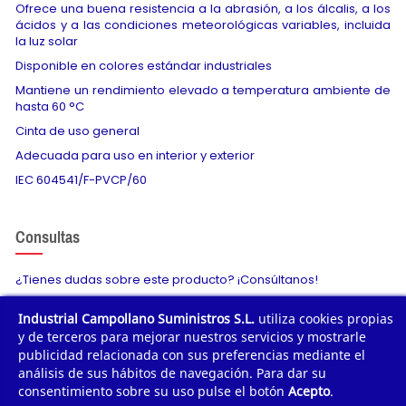
Ofrece una buena resistencia a la abrasión, a los álcalis, a los
ácidos y a las condiciones meteorológicas variables, incluida
la luz solar
Disponible en colores estándar industriales
Mantiene un rendimiento elevado a temperatura ambiente de
hasta 60 °C
Cinta de uso general
Adecuada para uso en interior y exterior
IEC 604541/F-PVCP/60
Consultas
¿Tienes dudas sobre este producto? ¡Consúltanos!
Industrial Campollano Suministros S.L.
utiliza cookies propias
Envíanos tu consulta
y de terceros para mejorar nuestros servicios y mostrarle
publicidad relacionada con sus preferencias mediante el
análisis de sus hábitos de navegación. Para dar su
consentimiento sobre su uso pulse el botón
Acepto
.