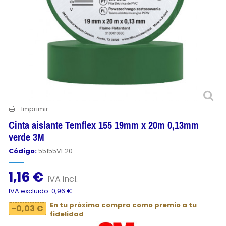
Imprimir
Cinta aislante Temflex 155 19mm x 20m 0,13mm
verde 3M
Código:
55155VE20
1,16 €
IVA incl.
IVA excluido: 0,96 €
En tu próxima compra como premio a tu
-0,03 €
fidelidad