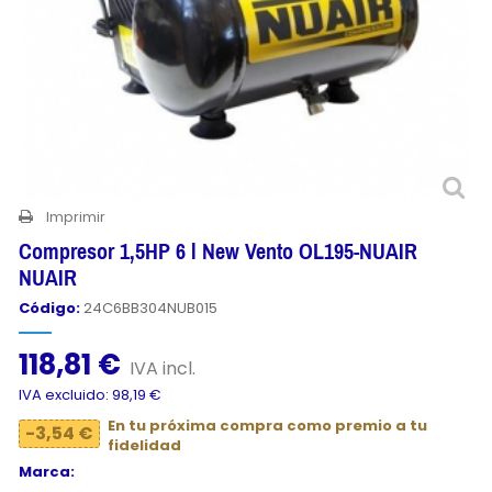
Imprimir
Compresor 1,5HP 6 l New Vento OL195-NUAIR
NUAIR
Código:
24C6BB304NUB015
118,81 €
IVA incl.
IVA excluido: 98,19 €
En tu próxima compra como premio a tu
-3,54 €
fidelidad
Marca: