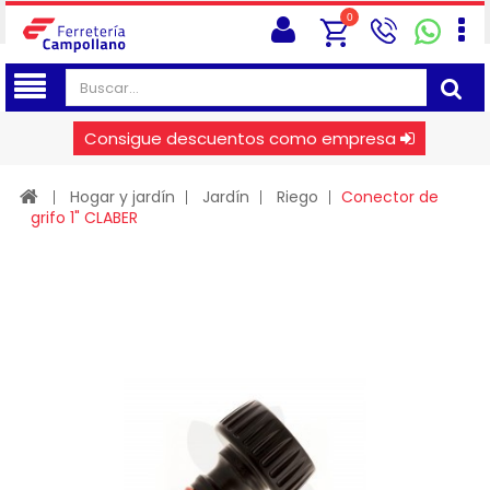
0
Consigue descuentos como empresa
Hogar y jardín
Jardín
Riego
Conector de
grifo 1" CLABER