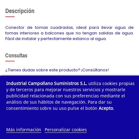
Descripción
Conector de tomas cuadradas, ideal para llevar agua de
tomas interiores a balcones que no tengan salidas de agua.
Fácil de instalar y perfectamente estanco al agua.
Consultas
¿Tienes dudas sobre este producto? ¡Consúltanos!
Industrial Campollano Suministros S.L.
utiliza cookies propias
Envíanos tu consulta
y de terceros para mejorar nuestros servicios y mostrarle
publicidad relacionada con sus preferencias mediante el
análisis de sus hábitos de navegación. Para dar su
consentimiento sobre su uso pulse el botón
Acepto
.
¿POR QUÉ COMPRAR?
¿QUIÉNES SOMOS?
Más información
Personalizar cookies