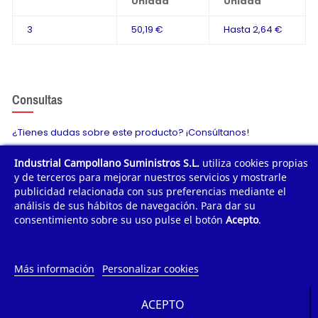
Unidad
Unidad
3
50,19 €
Hasta
2,64 €
Consultas
¿Tienes dudas sobre este producto? ¡Consúltanos!
Industrial Campollano Suministros S.L.
utiliza cookies propias
Envíanos tu consulta
y de terceros para mejorar nuestros servicios y mostrarle
publicidad relacionada con sus preferencias mediante el
análisis de sus hábitos de navegación. Para dar su
consentimiento sobre su uso pulse el botón
Acepto
.
¿POR QUÉ COMPRAR?
¿QUIÉNES SOMOS?
Más información
Personalizar cookies
TE AYUDAMOS
ACEPTO
INFORMACIÓN DE CONTACTO