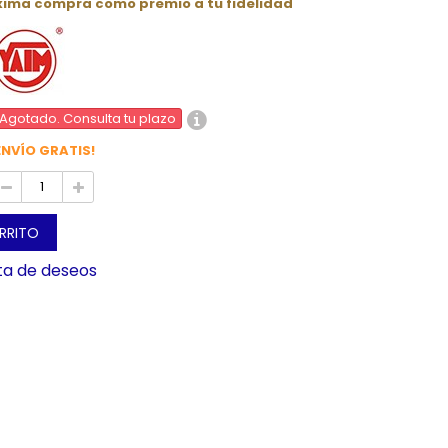
óxima compra como premio a tu fidelidad
Agotado. Consulta tu plazo
ENVÍO GRATIS!
ARRITO
sta de deseos