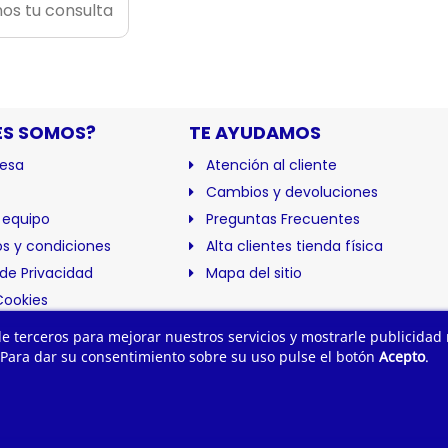
os tu consulta
ES SOMOS?
TE AYUDAMOS
esa
Atención al cliente
Cambios y devoluciones
 equipo
Preguntas Frecuentes
s y condiciones
Alta clientes tienda física
 de Privacidad
Mapa del sitio
Cookies
ación
 de terceros para mejorar nuestros servicios y mostrarle publicidad
 Para dar su consentimiento sobre su uso pulse el botón
Acepto
.
trial Campollano. Tu suministro industrial online. Todos los derecho