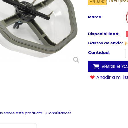
-4,8 €
En tu pr
Marca:
Disponibilidad:
Gastos de envío:
¡
Cantidad:
AÑADIR AL C
Añadir a mi li
s sobre este producto? ¡Consúltanos!