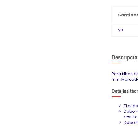
Cantida
20
Descripció
Para filtros 
mm. Marcado 
Detalles téc
El cubr
Debe r
result
Debe l