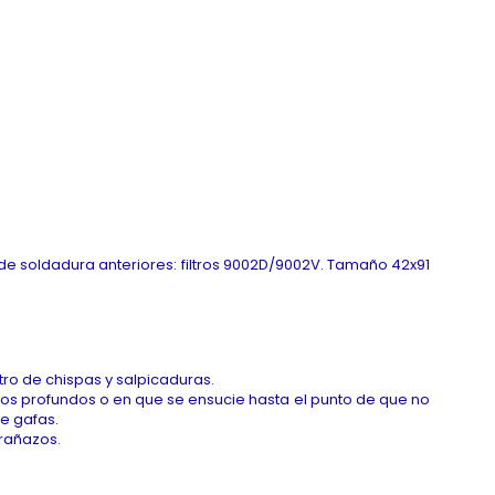
 de soldadura anteriores: filtros 9002D/9002V. Tamaño 42x91
iltro de chispas y salpicaduras.
azos profundos o en que se ensucie hasta el punto de que no
e gafas.
arañazos.