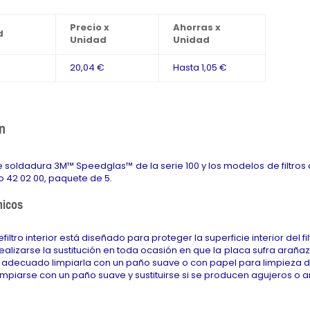
Precio x
Ahorras x
d
Unidad
Unidad
20,04 €
Hasta
1,05 €
n
de soldadura 3M™ Speedglas™ de la serie 100 y los modelos de filtros
42 02 00, paquete de 5.
nicos
efiltro interior está diseñado para proteger la superficie interior del f
ealizarse la sustitución en toda ocasión en que la placa sufra arañ
e adecuado limpiarla con un paño suave o con papel para limpieza d
impiarse con un paño suave y sustituirse si se producen agujeros o 