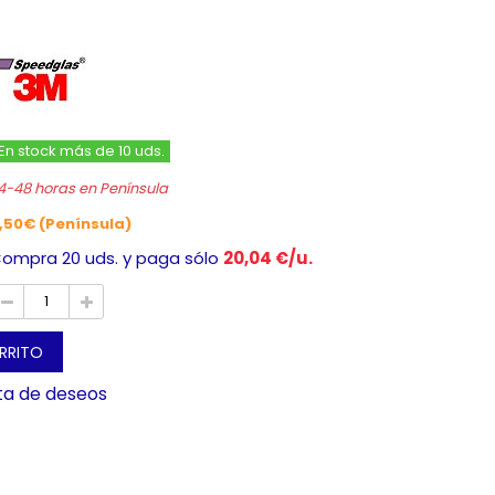
En stock más de 10 uds.
4-48 horas en Península
,50€ (Península)
ompra 20 uds. y paga sólo
20,04 €/u.
ARRITO
sta de deseos