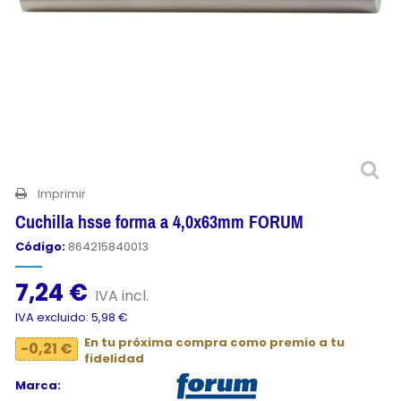
Imprimir
Cuchilla hsse forma a 4,0x63mm FORUM
Código:
864215840013
7,24 €
IVA incl.
IVA excluido: 5,98 €
En tu próxima compra como premio a tu
-0,21 €
fidelidad
Marca: