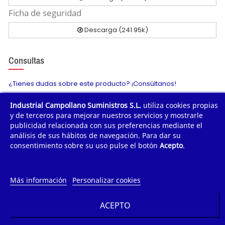
Ficha de seguridad
Descarga (241.95k)
Consultas
¿Tienes dudas sobre este producto? ¡Consúltanos!
Industrial Campollano Suministros S.L.
utiliza cookies propias
Envíanos tu consulta
y de terceros para mejorar nuestros servicios y mostrarle
publicidad relacionada con sus preferencias mediante el
análisis de sus hábitos de navegación. Para dar su
consentimiento sobre su uso pulse el botón
Acepto
.
¿POR QUÉ COMPRAR?
¿QUIÉNES SOMOS?
Más información
Personalizar cookies
TE AYUDAMOS
ACEPTO
INFORMACIÓN DE CONTACTO