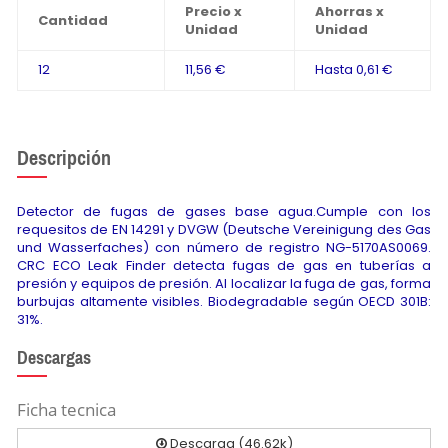
Precio x
Ahorras x
Cantidad
Unidad
Unidad
12
11,56 €
Hasta
0,61 €
Descripción
Detector de fugas de gases base agua.Cumple con los
requesitos de EN 14291 y DVGW (Deutsche Vereinigung des Gas
und Wasserfaches) con número de registro NG-5170AS0069.
CRC ECO Leak Finder detecta fugas de gas en tuberías a
presión y equipos de presión. Al localizar la fuga de gas, forma
burbujas altamente visibles. Biodegradable según OECD 301B:
31%.
Descargas
Ficha tecnica
Descarga (46.62k)