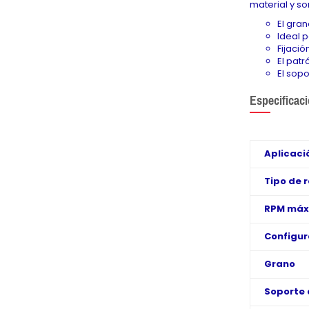
material y so
El gra
Ideal 
Fijació
El patr
El sopo
Especificac
Aplicaci
Tipo de 
RPM máx
Configura
Grano
Soporte 