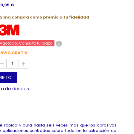
 0,95 €
óxima compra como premio a tu fidelidad
Agotado. Consulta tu plazo
ENVÍO GRATIS!
ARRITO
sta de deseos
 de rápido y dura hasta seis veces más que los abrasivos
 aplicaciones centradas sobre todo en la extracción de