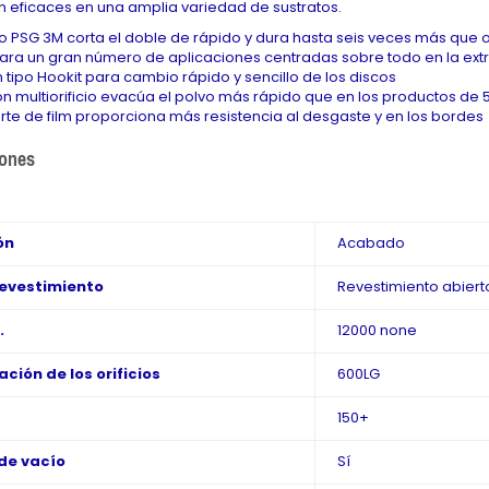
n eficaces en una amplia variedad de sustratos.
no PSG 3M corta el doble de rápido y dura hasta seis veces más que 
para un gran número de aplicaciones centradas sobre todo en la ext
n tipo Hookit para cambio rápido y sencillo de los discos
ón multiorificio evacúa el polvo más rápido que en los productos de 5 
rte de film proporciona más resistencia al desgaste y en los bordes
iones
ón
Acabado
revestimiento
Revestimiento abiert
.
12000 none
ción de los orificios
600LG
150+
de vacío
Sí