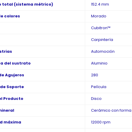
 total (sistema métrico)
152.4 mm
de colores
Morado
Cubitron™
s
Carpintería
strias
Automoción
a del sustrato
Aluminio
e Agujeros
280
 de Soporte
Película
l Producto
Disco
mineral
Cerámico con forma 
ad máxima
12000 rpm