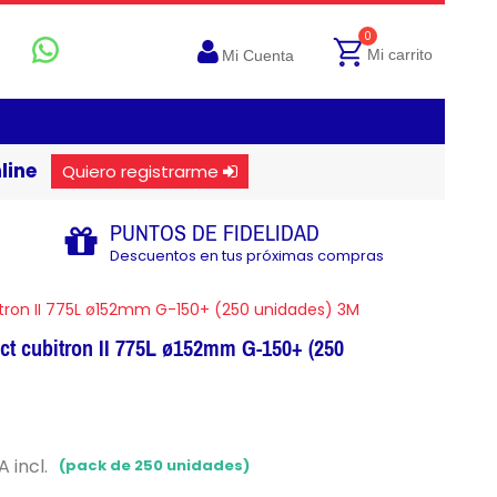
0
Mi carrito
Mi Cuenta
line
Quiero registrarme
PUNTOS DE FIDELIDAD
Descuentos en tus próximas compras
itron II 775L ø152mm G-150+ (250 unidades) 3M
act cubitron II 775L ø152mm G-150+ (250
A incl.
(pack de 250 unidades)