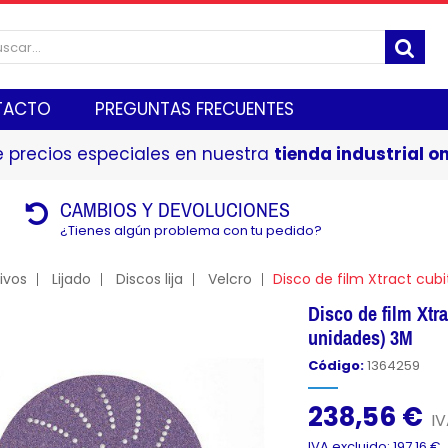
TACTO
PREGUNTAS FRECUENTES
 precios especiales en nuestra
tienda industrial on
CAMBIOS Y DEVOLUCIONES
¿Tienes algún problema con tu pedido?
ivos
Lijado
Discos lija
Velcro
Disco de film Xtract cub
Disco de film Xtr
unidades) 3M
Código:
1364259
238,56 €
IV
IVA excluido: 197,16 €