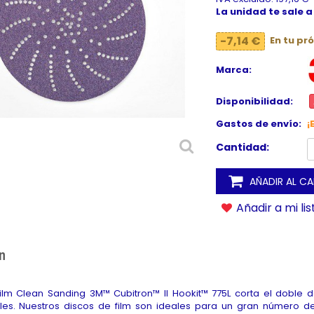
La unidad te sale a
-7,14 €
En tu pr
Marca:
Disponibilidad:
Gastos de envío:
¡
Cantidad:
AÑADIR AL C
Añadir a mi li
n
film Clean Sanding 3M™ Cubitron™ II Hookit™ 775L corta el doble
les. Nuestros discos de film son ideales para un gran número de