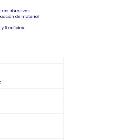
otros abrasivos
racción de material
y 6 orificios
o