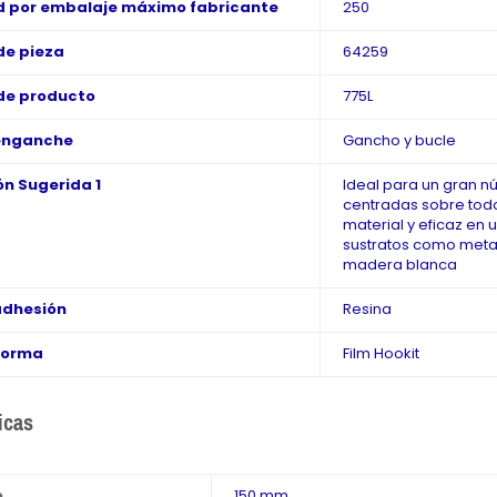
 por embalaje máximo fabricante
250
de pieza
64259
de producto
775L
enganche
Gancho y bucle
ón Sugerida 1
Ideal para un gran n
centradas sobre todo
material y eficaz en
sustratos como meta
madera blanca
adhesión
Resina
Forma
Film Hookit
icas
o
150 mm