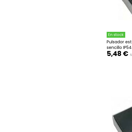
En stock
Pulsador es
sencillo IP5
5,48 €
I