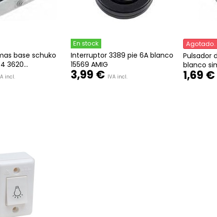
En stock
Agotado. 
 mas base schuko
Interruptor 3389 pie 6A blanco
Pulsador 
4 3620...
15569 AMIG
blanco si
3,99 €
1,69 €
A incl.
IVA incl.