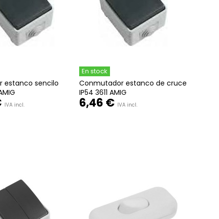
En stock
r estanco sencilo
Conmutador estanco de cruce
 AMIG
IP54 3611 AMIG
€
6,46 €
IVA incl.
IVA incl.