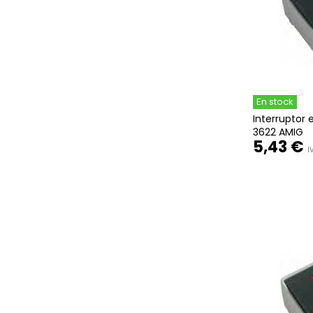
En stock
Interruptor 
3622 AMIG
5,43 €
I