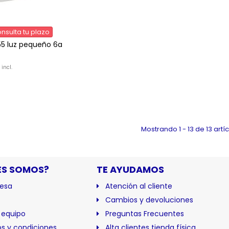
nsulta tu plazo
55 luz pequeño 6a
 incl.
Mostrando 1 - 13 de 13 artí
ES SOMOS?
TE AYUDAMOS
esa
Atención al cliente
Cambios y devoluciones
 equipo
Preguntas Frecuentes
s y condiciones
Alta clientes tienda física