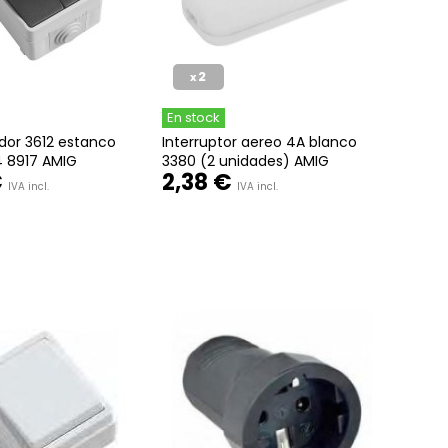
2
x
En stock
or 3612 estanco
Interruptor aereo 4A blanco
4 8917 AMIG
3380 (2 unidades) AMIG
€
2,38 €
IVA incl.
IVA incl.