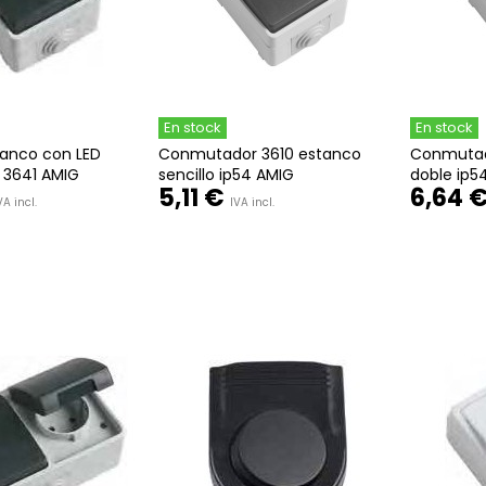
En stock
En stock
tanco con LED
Conmutador 3610 estanco
Conmutad
4 3641 AMIG
sencillo ip54 AMIG
doble ip5
5,11 €
6,64 
VA incl.
IVA incl.