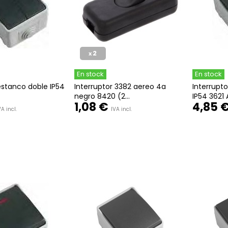
2
x
En stock
En stock
estanco doble IP54
Interruptor 3382 aereo 4a
Interrupto
negro 8420 (2...
IP54 3621
1,08 €
4,85 
VA incl.
IVA incl.