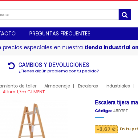
TACTO
PREGUNTAS FRECUENTES
 precios especiales en nuestra
tienda industrial on
CAMBIOS Y DEVOLUCIONES
¿Tienes algún problema con tu pedido?
amiento de taller
Almacenaje
Escaleras
Industriales
. Altura 1,7m CLIMENT
Escalera tijera m
Código:
45D7PT
-2,67 €
En tu p