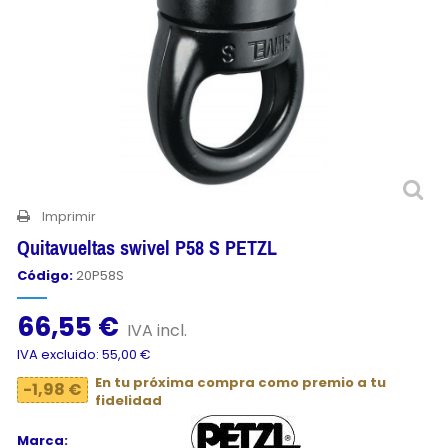
Imprimir
Quitavueltas swivel P58 S PETZL
Código:
20P58S
66,55 €
IVA incl.
IVA excluido: 55,00 €
En tu próxima compra como premio a tu
-1,98 €
fidelidad
Marca: