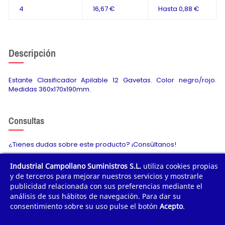
4
16,67 €
Hasta
0,88 €
Descripción
Estante Clasificador Apilable 12 Gavetas. Color negro/rojo.
Medidas 360x170x190mm.
Consultas
¿Tienes dudas sobre este producto? ¡Consúltanos!
Industrial Campollano Suministros S.L.
utiliza cookies propias
Envíanos tu consulta
y de terceros para mejorar nuestros servicios y mostrarle
publicidad relacionada con sus preferencias mediante el
análisis de sus hábitos de navegación. Para dar su
consentimiento sobre su uso pulse el botón
Acepto
.
¿POR QUÉ COMPRAR?