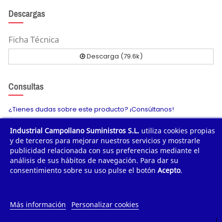
Descargas
Ficha Técnica
Descarga (79.6k)
Consultas
¿Tienes dudas sobre este producto? ¡Consúltanos!
Industrial Campollano Suministros S.L.
utiliza cookies propias
Envíanos tu consulta
y de terceros para mejorar nuestros servicios y mostrarle
publicidad relacionada con sus preferencias mediante el
análisis de sus hábitos de navegación. Para dar su
consentimiento sobre su uso pulse el botón
Acepto
.
¿POR QUÉ COMPRAR?
¿QUIÉNES SOMOS?
Más información
Personalizar cookies
TE AYUDAMOS