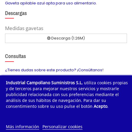
Gaveta apilable azul apta para uso alimentario.
Descargas
Medidas gavetas
Descarga (1.26M)
Consultas
¿Tienes dudas sobre este producto? ¡Consúltanos!
Industrial Campollano Suministros S.L.
utiliza cookies propias
Envíanos tu consulta
y de terceros para mejorar nuestros servicios y mostrarle
publicidad relacionada con sus preferencias mediante el
análisis de sus hábitos de navegación. Para dar su
consentimiento sobre su uso pulse el botón
Acepto
.
¿POR QUÉ COMPRAR?
¿QUIÉNES SOMOS?
Más información
Personalizar cookies