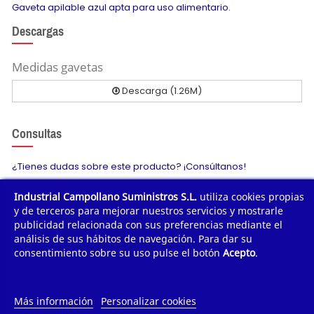
Gaveta apilable azul apta para uso alimentario.
Descargas
Medidas gavetas
Descarga (1.26M)
Consultas
¿Tienes dudas sobre este producto? ¡Consúltanos!
Industrial Campollano Suministros S.L.
utiliza cookies propias
Envíanos tu consulta
y de terceros para mejorar nuestros servicios y mostrarle
publicidad relacionada con sus preferencias mediante el
análisis de sus hábitos de navegación. Para dar su
consentimiento sobre su uso pulse el botón
Acepto
.
¿POR QUÉ COMPRAR?
¿QUIÉNES SOMOS?
Más información
Personalizar cookies