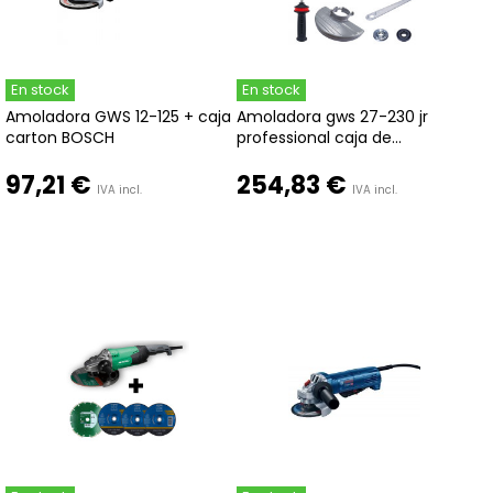
En stock
En stock
Amoladora GWS 12-125 + caja
Amoladora gws 27-230 jr
carton BOSCH
professional caja de...
97,21 €
254,83 €
IVA incl.
IVA incl.