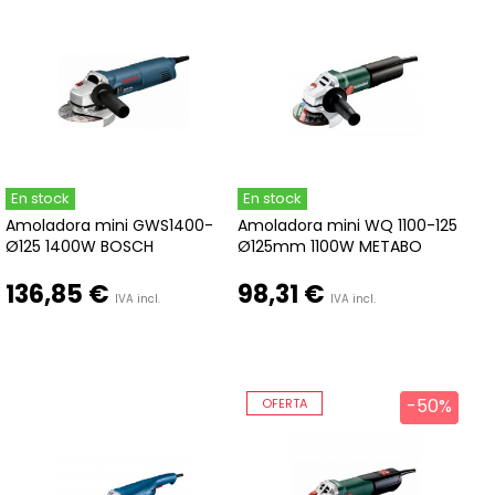
En stock
En stock
Amoladora mini GWS1400-
Amoladora mini WQ 1100-125
Ø125 1400W BOSCH
Ø125mm 1100W METABO
136,85 €
98,31 €
IVA incl.
IVA incl.
-50%
-50%
OFERTA