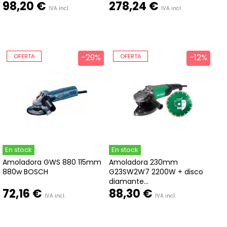
98,20 €
278,24 €
IVA incl.
IVA incl.
-29%
-29%
-12%
-12%
OFERTA
OFERTA
En stock
En stock
Amoladora GWS 880 115mm
Amoladora 230mm
880w BOSCH
G23SW2W7 2200W + disco
diamante...
72,16 €
88,30 €
IVA incl.
IVA incl.