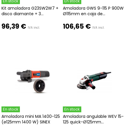
En stock
En stock
Kit amoladora G23SW2W7 +
Amoladora GWS 9-115 P 900W
disco diamante + 3...
Ø115mm en caja de...
96,39 €
106,65 €
IVA incl.
IVA incl.
En stock
En stock
Amoladora mini MA 1400-125
Amoladora angulable WEV 15-
(ø125mm 1400 W) SINEX
125 quick-Ø125mm...