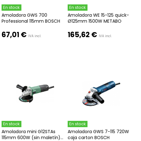
En stock
En stock
Amoladora GWS 700
Amoladora WE 15-125 quick-
Professional 115mm BOSCH
Ø125mm 1500W METABO
67,01 €
165,62 €
IVA incl.
IVA incl.
En stock
En stock
Amoladora mini G12STAs
Amoladora GWS 7-115 720W
115mm 600W (sin maletín)...
caja carton BOSCH