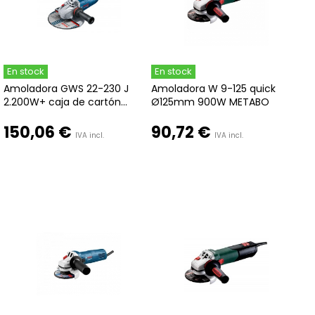
En stock
En stock
Amoladora GWS 22-230 J
Amoladora W 9-125 quick
2.200W+ caja de cartón...
Ø125mm 900W METABO
150,06 €
90,72 €
IVA incl.
IVA incl.