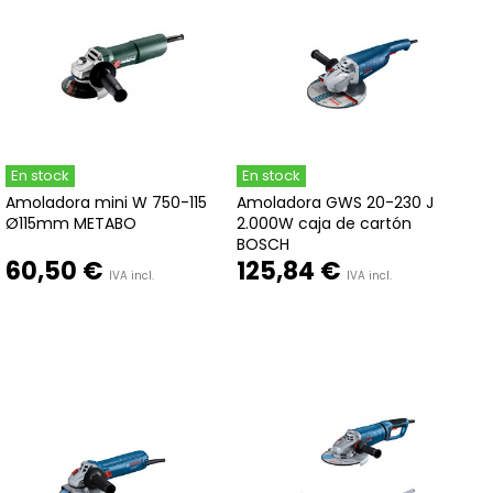
En stock
En stock
Amoladora mini W 750-115
Amoladora GWS 20-230 J
Ø115mm METABO
2.000W caja de cartón
BOSCH
60,50 €
125,84 €
IVA incl.
IVA incl.