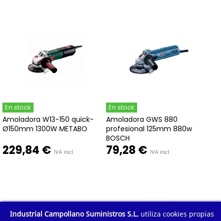
En stock
En stock
Amoladora W13-150 quick-
Amoladora GWS 880
Ø150mm 1300W METABO
profesional 125mm 880w
BOSCH
229,84 €
79,28 €
IVA incl.
IVA incl.
Industrial Campollano Suministros S.L.
utiliza cookies propias
1
2
3
4
Mostrar todo