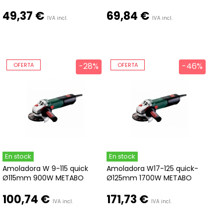
49,37 €
69,84 €
IVA incl.
IVA incl.
-28%
-28%
-46%
-46%
OFERTA
OFERTA
En stock
En stock
Amoladora W 9-115 quick
Amoladora W17-125 quick-
Ø115mm 900W METABO
Ø125mm 1700W METABO
100,74 €
171,73 €
IVA incl.
IVA incl.