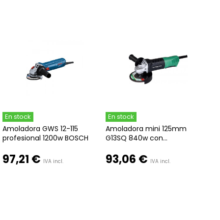
En stock
En stock
Amoladora GWS 12-115
Amoladora mini 125mm
profesional 1200w BOSCH
G13SQ 840w con...
97,21 €
93,06 €
IVA incl.
IVA incl.