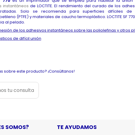
F 770
es un imprimador que se emplea para habilitar la unión d
s instantáneos
de LOCTITE. El rendimiento del curado de los adhes
 tratadas. Solo se recomienda para superficies difíciles de 
oroetileno (PTFE) y materiales de caucho termoplástico. LOCTITE SF 
cia al pelado.
esión de los adhesivos instantáneos sobre las poliolefinas y otros pl
sticos de difícil unión
s sobre este producto? ¡Consúltanos!
os tu consulta
ES SOMOS?
TE AYUDAMOS