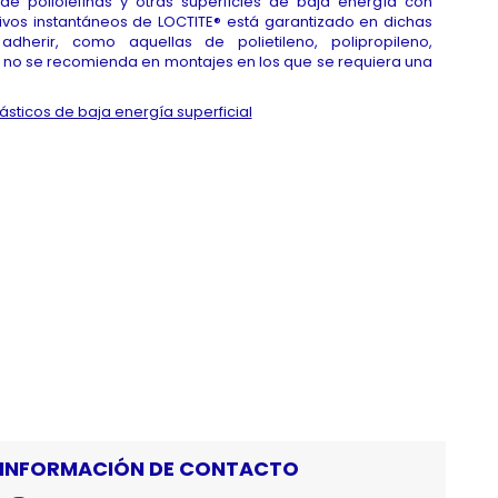
e poliolefinas y otras superficies de baja energía con
ivos instantáneos de LOCTITE® está garantizado en dichas
adherir, como aquellas de polietileno, polipropileno,
770 no se recomienda en montajes en los que se requiera una
ásticos de baja energía superficial
INFORMACIÓN DE CONTACTO