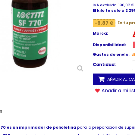
IVA excluido: 190,02 €
El kilo te sale a 2 2
-6,87 €
En tu p
Marca:
Disponibilidad:
Gastos de envío:
¡
Cantidad:
AÑADIR AL C
Añadir a mi li
n
770 es un imprimador de poliolefina
para la preparación de superfi