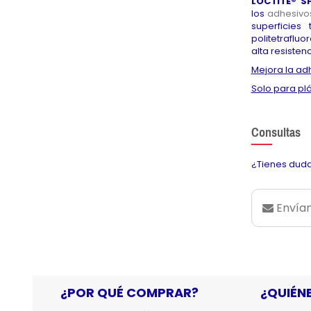
LOCTITE® S
lo
s
adhesivo
superficies
politetraflu
alta resisten
Mejora la adh
Solo para plá
Consultas
¿Tienes duda
Envían
¿POR QUÉ COMPRAR?
¿QUIÉN