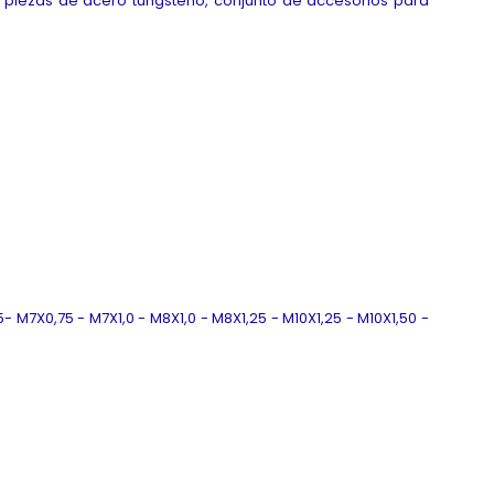
 piezas de acero tungsteno, conjunto de accesorios para
M7X0,75 - M7X1,0 - M8X1,0 - M8X1,25 - M10X1,25 - M10X1,50 -