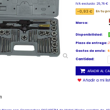
IVA excluido: 25,76 €
-0,93 €
En tu p
Marca:
Disponibilidad:
Plazo de entrega:
2
Gastos de envío:
6
Cantidad:
AÑADIR AL C
Añadir a mi li
n