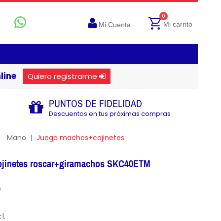
0
Mi carrito
Mi Cuenta
line
Quiero registrarme
PUNTOS DE FIDELIDAD
Descuentos en tus próximas compras
Mano
Juego machos+cojinetes
jinetes roscar+giramachos SKC40ETM
0
l.