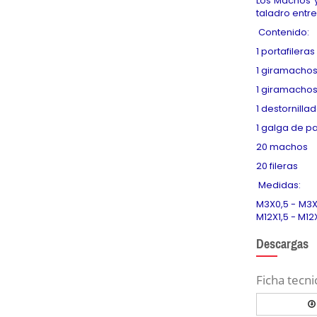
Los
Machos y
taladro entre
Contenido:
1 portafilera
1 giramacho
1 giramachos
1 destornilla
1 galga de p
20 machos
20 fileras
Medidas:
M3X0,5 - M3X0
M12X1,5 - M12X
Descargas
Ficha tecni