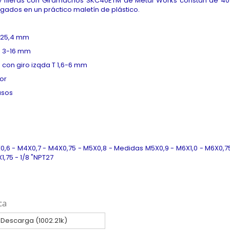
 fileras con Giramachos SKC40ETM
de
Metal Works
constan de 40
gados en un práctico maletín de plástico.
s 25,4 mm
s 3-16 mm
 con giro izqda T 1,6-6 mm
dor
asos
,6 - M4X0,7 - M4X0,75 - M5X0,8 - Medidas M5X0,9 - M6X1,0 - M6X0,75- 
1,75 - 1/8 "NPT27
ca
Descarga (1002.21k)