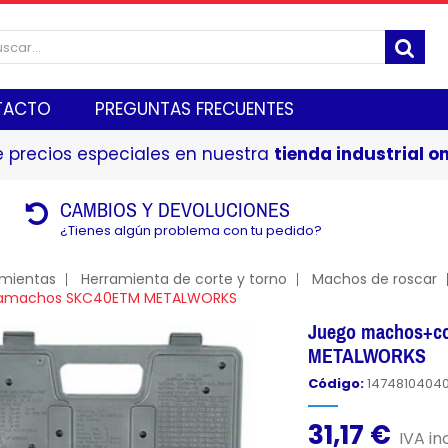
TACTO
PREGUNTAS FRECUENTES
 precios especiales en nuestra
tienda industrial on
CAMBIOS Y DEVOLUCIONES
¿Tienes algún problema con tu pedido?
amientas
Herramienta de corte y torno
Machos de roscar
iramachos SKC40ETM METALWORKS
Juego machos+co
METALWORKS
Código:
1474810404
31,17 €
IVA inc