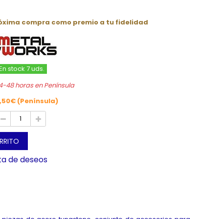
róxima compra como premio a tu fidelidad
En stock 7 uds.
4-48 horas en Península
,50€ (Península)
ARRITO
sta de deseos