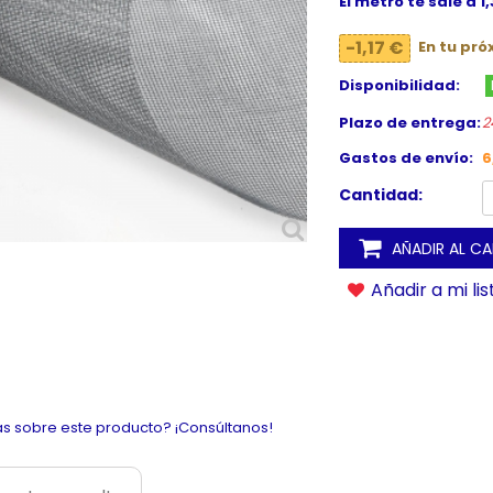
El metro te sale a 1,
-1,17 €
En tu pr
Disponibilidad:
Plazo de entrega:
2
Gastos de envío:
6
Cantidad:
AÑADIR AL C
Añadir a mi li
s sobre este producto? ¡Consúltanos!