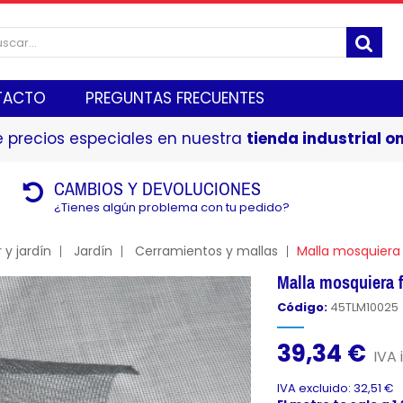
TACTO
PREGUNTAS FRECUENTES
 precios especiales en nuestra
tienda industrial on
CAMBIOS Y DEVOLUCIONES
¿Tienes algún problema con tu pedido?
 y jardín
Jardín
Cerramientos y mallas
Malla mosquiera f
Malla mosquiera fi
Código:
45TLM10025
39,34 €
IVA 
IVA excluido: 32,51 €