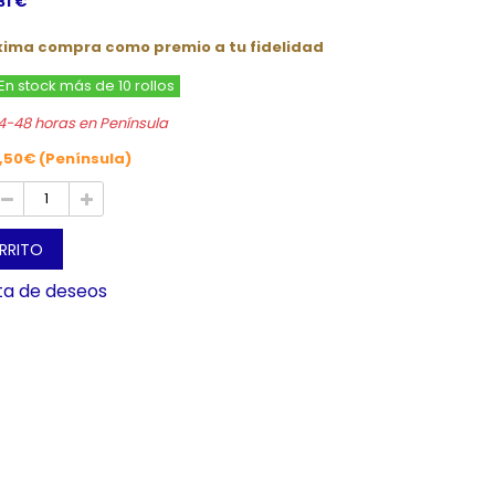
31 €
óxima compra como premio a tu fidelidad
En stock más de 10 rollos
4-48 horas en Península
,50€ (Península)
ARRITO
sta de deseos