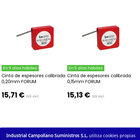
En 5 días hábiles
En 5 días hábiles
Cinta de espesores calibrada
Cinta de espesores calibrada
0,20mm FORUM
0,15mm FORUM
15,71 €
15,13 €
IVA incl.
IVA incl.
Industrial Campollano Suministros S.L.
utiliza cookies propias
1
2
Mostrar todo