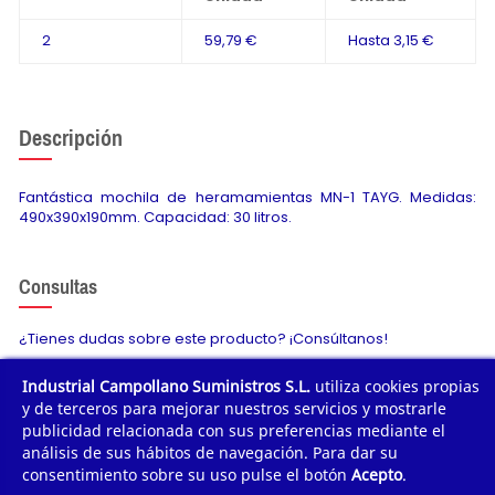
2
59,79 €
Hasta
3,15 €
Descripción
Fantástica mochila de heramamientas MN-1 TAYG. Medidas:
490x390x190mm. Capacidad: 30 litros.
Consultas
¿Tienes dudas sobre este producto? ¡Consúltanos!
Industrial Campollano Suministros S.L.
utiliza cookies propias
Envíanos tu consulta
y de terceros para mejorar nuestros servicios y mostrarle
publicidad relacionada con sus preferencias mediante el
análisis de sus hábitos de navegación. Para dar su
consentimiento sobre su uso pulse el botón
Acepto
.