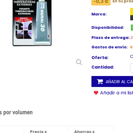
-0,3 €
En tu pr
Marca:
Disponibilidad:
Plazo de entrega:
2
Gastos de envío:
6
C
Oferta:
Cantidad:
AÑADIR AL C
Añadir a mi li
s por volumen
Precio x
Ahorras x