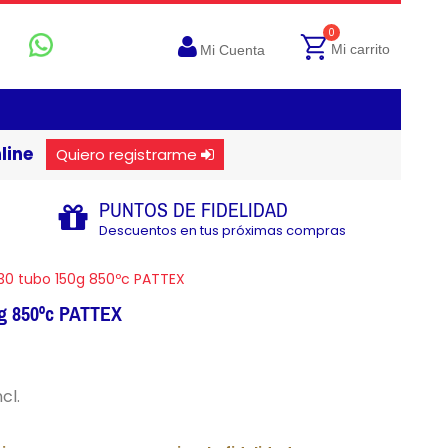
0
Mi carrito
Mi Cuenta
line
Quiero registrarme
PUNTOS DE FIDELIDAD
Descuentos en tus próximas compras
 30 tubo 150g 850ºc PATTEX
0g 850ºc PATTEX
ncl.