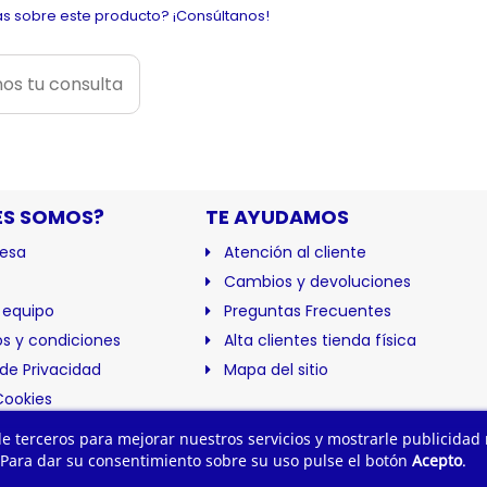
s sobre este producto? ¡Consúltanos!
os tu consulta
ES SOMOS?
TE AYUDAMOS
esa
Atención al cliente
Cambios y devoluciones
 equipo
Preguntas Frecuentes
s y condiciones
Alta clientes tienda física
 de Privacidad
Mapa del sitio
Cookies
ación
 de terceros para mejorar nuestros servicios y mostrarle publicidad
 Para dar su consentimiento sobre su uso pulse el botón
Acepto
.