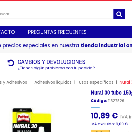
TACTO
PREGUNTAS FRECUENTES
 precios especiales en nuestra
tienda industrial on
CAMBIOS Y DEVOLUCIONES
¿Tienes algún problema con tu pedido?
s y Adhesivos
Adhesivos liquidos
Usos específicos
Nural
Nural 30 tubo 15
Código:
11327826
10,89 €
IVA i
IVA excluido: 9,00 €