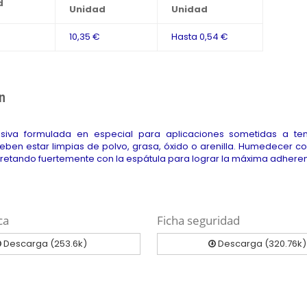
d
Unidad
Unidad
10,35 €
Hasta
0,54 €
n
esiva formulada en especial para aplicaciones sometidas a tem
deben estar limpias de polvo, grasa, óxido o arenilla. Humedecer co
pretando fuertemente con la espátula para lograr la máxima adheren
ca
Ficha seguridad
Descarga (253.6k)
Descarga (320.76k)