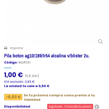
Imprimir
Pila boton ag10/189/lr54 alcalina v/blister 2u.
Código:
80LR1131
1,00 €
IVA incl.
IVA excluido: 0,83 €
La unidad te sale a 0,50 €
En tu próxima compra como premio a tu
-0,03 €
fidelidad
Disponibilidad:
Agotado. Consulta tu plazo