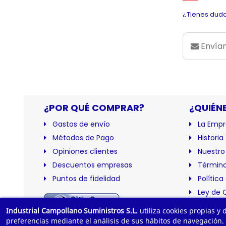
¿Tienes duda
Envían
¿POR QUÉ COMPRAR?
¿QUIÉN
Gastos de envío
La Empr
Métodos de Pago
Historia
Opiniones clientes
Nuestro
Descuentos empresas
Término
Puntos de fidelidad
Política
Ley de 
Certific
Industrial Campollano Suministros S.L.
utiliza cookies propias y
preferencias mediante el análisis de sus hábitos de navegación.