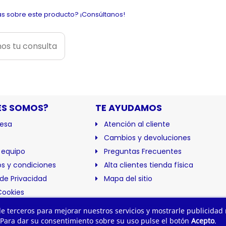
s sobre este producto? ¡Consúltanos!
os tu consulta
ES SOMOS?
TE AYUDAMOS
esa
Atención al cliente
Cambios y devoluciones
 equipo
Preguntas Frecuentes
s y condiciones
Alta clientes tienda física
 de Privacidad
Mapa del sitio
Cookies
ación
 de terceros para mejorar nuestros servicios y mostrarle publicidad
 Para dar su consentimiento sobre su uso pulse el botón
Acepto
.