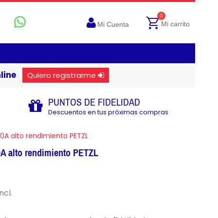
0
Mi carrito
Mi Cuenta
line
Quiero registrarme
PUNTOS DE FIDELIDAD
Descuentos en tus próximas compras
0A alto rendimiento PETZL
A alto rendimiento PETZL
ncl.