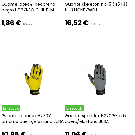
Guante latex & neopreno
Guante skeleton nit-5 (4543)
negro HD27NEO C-III T-M...
t- 8 HONEYWELL
1,86 €
16,52 €
IVA incl.
IVA incl.
En stock
En stock
Guante spandex H270Y
Guante spandex H270GY gris
amarillo cuero/elastano JUBA
cuero/elastano JUBA
10,85 €
11,06 €