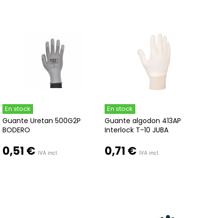
En stock
En stock
Guante Uretan 500G2P
Guante algodon 413AP
BODERO
Interlock T-10 JUBA
0,51 €
0,71 €
IVA incl.
IVA incl.