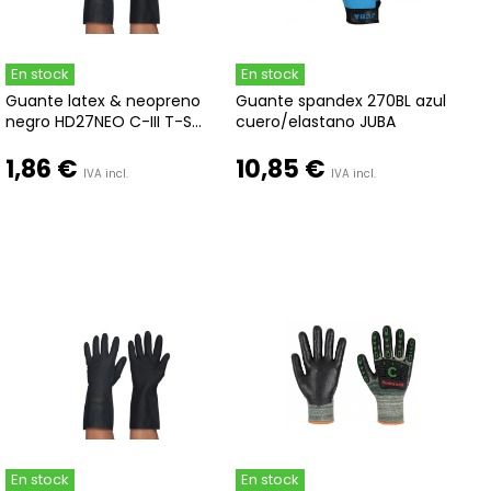
En stock
En stock
Guante latex & neopreno
Guante spandex 270BL azul
negro HD27NEO C-III T-S...
cuero/elastano JUBA
1,86 €
10,85 €
IVA incl.
IVA incl.
En stock
En stock