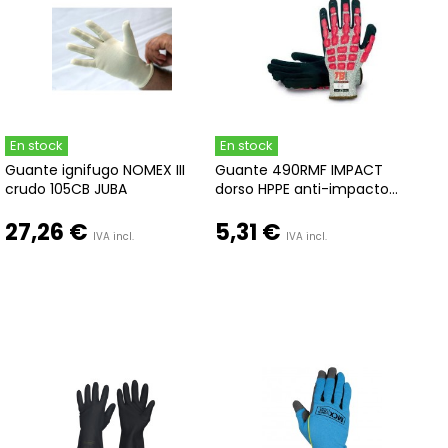
En stock
En stock
Guante ignifugo NOMEX III
Guante 490RMF IMPACT
crudo 105CB JUBA
dorso HPPE anti-impacto...
27,26 €
5,31 €
IVA incl.
IVA incl.