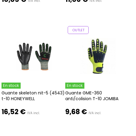
IVA incl.
IVA incl.
OUTLET
En stock
En stock
Guante skeleton nit-5 (4543)
Guante GME-360
t-10 HONEYWELL
anti/colision T-10 JOMIBA
16,52 €
9,68 €
IVA incl.
IVA incl.