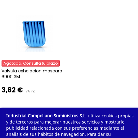
Agotado. Consulta tu plazo
Valvula exhalacion mascara
6900 3M
3,62 €
IVA incl.
Industrial Campollano Suministros S.L.
utiliza cookies propias
y de terceros para mejorar nuestros servicios y mostrarle
publicidad relacionada con sus preferencias mediante el
análisis de sus hábitos de navegación. Para dar su
Mostrando 1 - 11 de 11 artículos