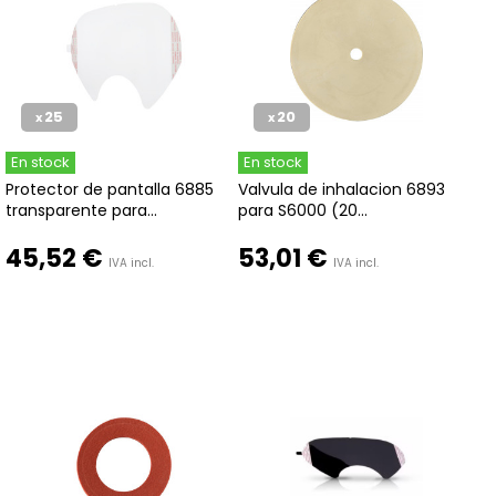
25
20
x
x
En stock
En stock
Protector de pantalla 6885
Valvula de inhalacion 6893
transparente para...
para S6000 (20...
45,52 €
53,01 €
IVA incl.
IVA incl.