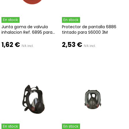
En stock
En stock
Junta goma de valvula
Protector de pantalla 6886
inhalacion Ref. 6895 para...
tintado para S6000 3M
1,62 €
2,53 €
IVA incl.
IVA incl.
En stock
En stock