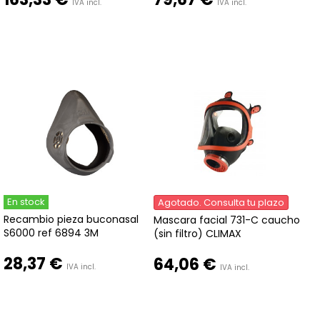
IVA incl.
IVA incl.
En stock
Agotado. Consulta tu plazo
Recambio pieza buconasal
Mascara facial 731-C caucho
S6000 ref 6894 3M
(sin filtro) CLIMAX
28,37 €
64,06 €
IVA incl.
IVA incl.