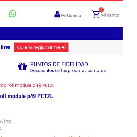
0
Mi carrito
Mi Cuenta
line
Quiero registrarme
PUNTOS DE FIDELIDAD
Descuentos en tus próximas compras
rda roll module p49 PETZL
 roll module p49 PETZL
A incl.
€