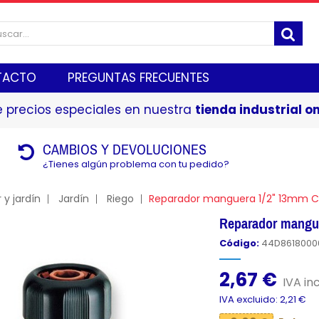
TACTO
PREGUNTAS FRECUENTES
 precios especiales en nuestra
tienda industrial on
CAMBIOS Y DEVOLUCIONES
¿Tienes algún problema con tu pedido?
 y jardín
Jardín
Riego
Reparador manguera 1/2" 13mm C
Reparador mang
Código:
44D8618000
2,67 €
IVA inc
IVA excluido: 2,21 €