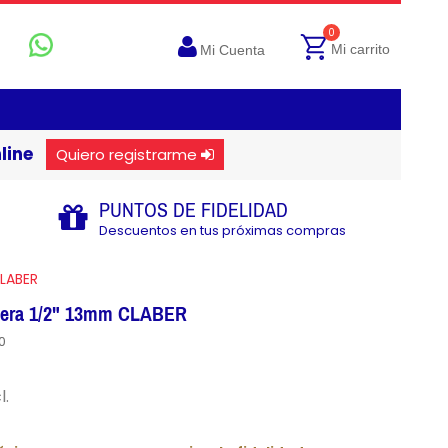
0
Mi carrito
Mi Cuenta
line
Quiero registrarme
PUNTOS DE FIDELIDAD
Descuentos en tus próximas compras
LABER
uera 1/2" 13mm CLABER
0
l.