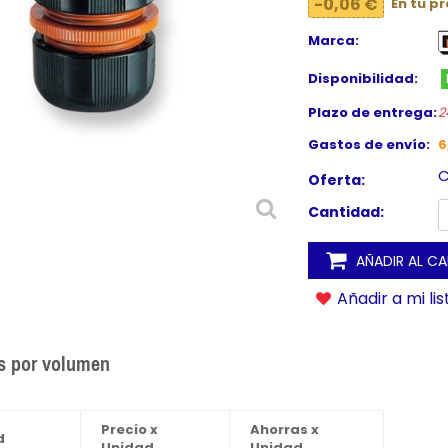
-0,06 €
En tu p
Marca:
Disponibilidad:
Plazo de entrega:
2
Gastos de envío:
6
C
Oferta:
Cantidad:
AÑADIR AL C
Añadir a mi li
s por volumen
Precio x
Ahorras x
d
Unidad
Unidad