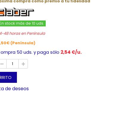
róxima compra como premio a tu fidelidad
En stock más de 10 uds.
4-48 horas en Península
,50€ (Península)
ompra 50 uds. y paga sólo
2,54 €/u.
ARRITO
sta de deseos