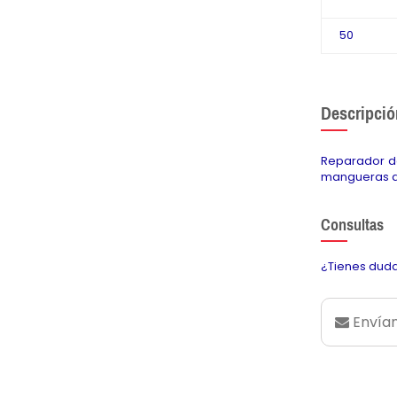
50
Descripció
Reparador d
mangueras d
Consultas
¿Tienes duda
Envían