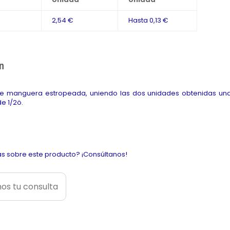
2,54 €
Hasta
0,13 €
n
e manguera estropeada, uniendo las dos unidades obtenidas una 
e 1/2ö.
s sobre este producto? ¡Consúltanos!
os tu consulta