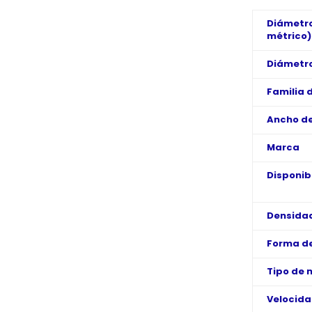
Diámetro
métrico)
Diámetro
Familia 
Ancho de
Marca
Disponib
Densida
Forma de
Tipo de 
Velocid