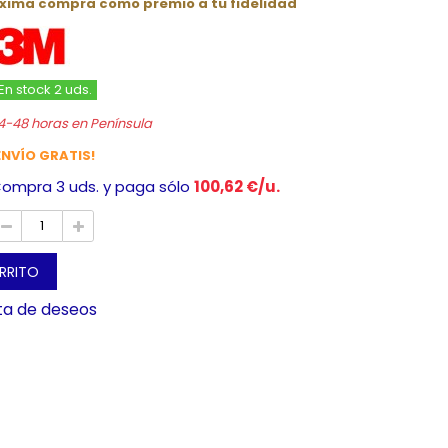
óxima compra como premio a tu fidelidad
En stock 2 uds.
4-48 horas en Península
ENVÍO GRATIS!
ompra 3 uds. y paga sólo
100,62 €/u.
ARRITO
sta de deseos