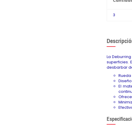
Cantida
3
Descripció
La Deburring
superficies.
desbarbar de
Rueda a
Diseño
El mat
contin
Ofrece
Minimiz
Efecti
Especificac