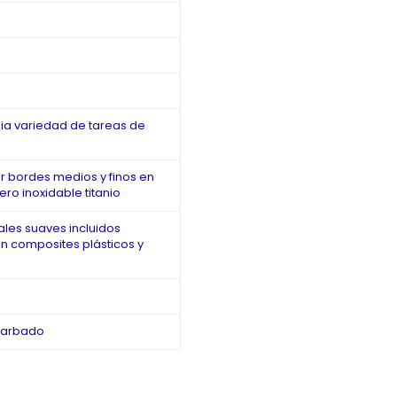
ia variedad de tareas de
r bordes medios y finos en
ro inoxidable titanio
les suaves incluidos
ón composites plásticos y
barbado