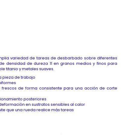
mplia variedad de tareas de desbarbado sobre diferentes
e de densidad de dureza 11 en granos medios y finos para
e titanio y metales suaves.
a pieza de trabajo
niformes
os frescos de forma consistente para una acción de corte
ionamiento posteriores
deformación en sustratos sensibles al calor
mite que una rueda realice más tareas