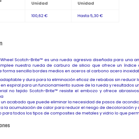
d
Unidad
Unidad
100,62 €
Hasta
5,30 €
n
 Wheel Scotch-Brite™ es una rueda agresiva diseñada para una a
 Emplee nuestra rueda de carburo de silicio que ofrece un índic
 forma sencilla bordes medios en aceros al carbono acero inoxidabl
daptable y dura para la eliminación eficaz de rebabas sin reducir l
 en espiral para un funcionamiento suave de la rueda y resultados u
erial no tejido Scotch-Brite™ resiste el embozo y ofrece abrasiv
ua
 un acabado que puede eliminar la necesidad de pasos de acondic
a la acumulación de calor para reducir el riesgo de decoloración y 
vo para todos los tipos de composites de metales y vidrio lo que per
iones