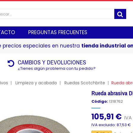
TACTO
PREGUNTAS FRECUENTES
 precios especiales en nuestra
tienda industrial on
CAMBIOS Y DEVOLUCIONES
¿Tienes algún problema con tu pedido?
ivos
Limpieza y acabado
Ruedas Scotchbrite
Rueda abr
Rueda abrasiva 
Código:
1318762
105,91 €
IVA 
IVA excluido: 87,53 €