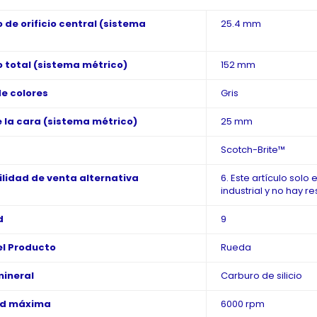
 de orificio central (sistema
25.4 mm
 total (sistema métrico)
152 mm
de colores
Gris
 la cara (sistema métrico)
25 mm
Scotch-Brite™
ilidad de venta alternativa
6. Este artículo solo
industrial y no hay r
d
9
l Producto
Rueda
mineral
Carburo de silicio
ad máxima
6000 rpm