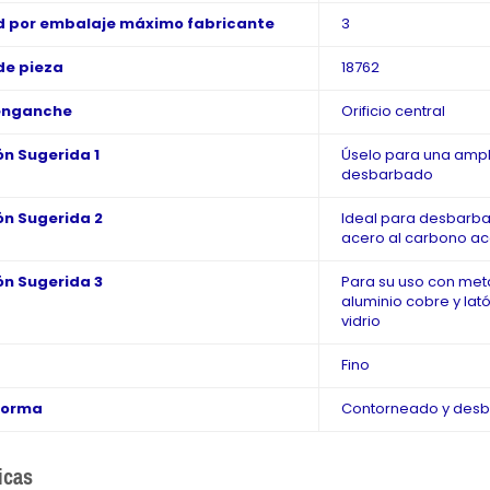
 por embalaje máximo fabricante
3
de pieza
18762
enganche
Orificio central
ón Sugerida 1
Úselo para una ampl
desbarbado
ón Sugerida 2
Ideal para desbarba
acero al carbono ace
ón Sugerida 3
Para su uso con meta
aluminio cobre y lat
vidrio
Fino
Forma
Contorneado y des
icas