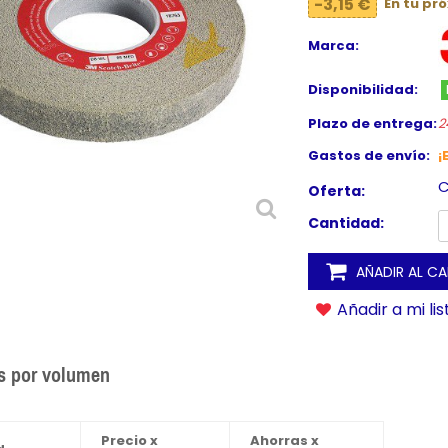
-3,15 €
En tu pr
Marca:
Disponibilidad:
Plazo de entrega:
2
Gastos de envío:
¡
C
Oferta:
Cantidad:
AÑADIR AL C
Añadir a mi li
s por volumen
Precio x
Ahorras x