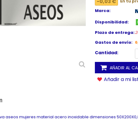
-0,03 €
En tu p
Marca:
Disponibilidad:
Plazo de entrega:
2
Gastos de envío:
6
Cantidad:
AÑADIR AL C
Añadir a mi li
n
va aseos mujeres material acero inoxidable dimensiones 50X200X