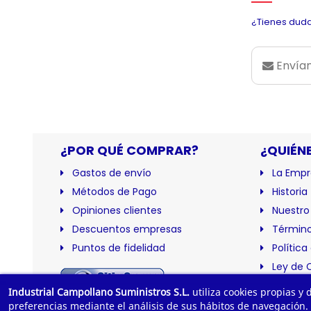
¿Tienes duda
Envían
¿POR QUÉ COMPRAR?
¿QUIÉN
Gastos de envío
La Empr
Métodos de Pago
Historia
Opiniones clientes
Nuestro
Descuentos empresas
Término
Puntos de fidelidad
Política
Ley de 
Certific
Industrial Campollano Suministros S.L.
utiliza cookies propias y
preferencias mediante el análisis de sus hábitos de navegación.