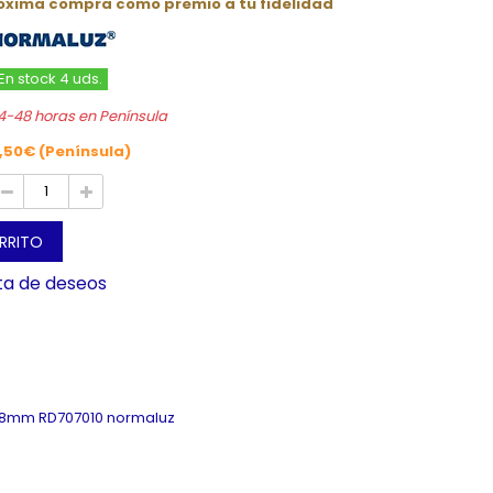
róxima compra como premio a tu fidelidad
En stock 4 uds.
4-48 horas en Península
,50€ (Península)
ARRITO
sta de deseos
0,8mm RD707010 normaluz