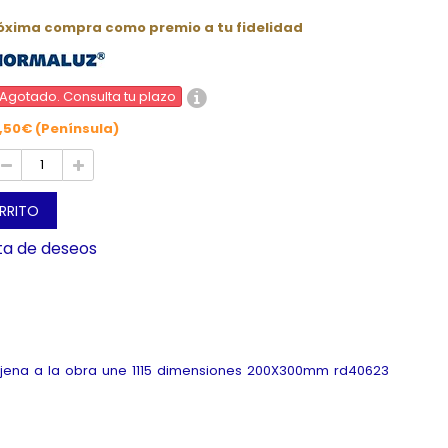
róxima compra como premio a tu fidelidad
Agotado. Consulta tu plazo
,50€ (Península)
ARRITO
sta de deseos
a ajena a la obra une 1115 dimensiones 200X300mm rd40623