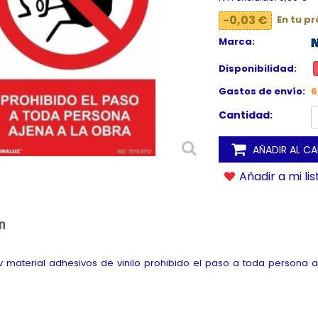
-0,03 €
En tu p
Marca:
Disponibilidad:
Gastos de envío:
6
Cantidad:
AÑADIR AL C
Añadir a mi li
n
uv material adhesivos de vinilo prohibido el paso a toda person