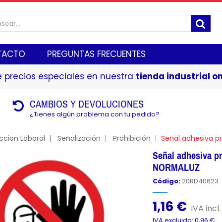
TACTO
PREGUNTAS FRECUENTES
 precios especiales en nuestra
tienda industrial on
CAMBIOS Y DEVOLUCIONES
¿Tienes algún problema con tu pedido?
ccion Laboral
Señalización
Prohibición
Señal adhesiva pr
Señal adhesiva pr
NORMALUZ
Código:
20RD40623
1,16 €
IVA incl.
IVA excluido: 0,96 €