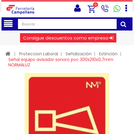
0
Consigue descuentos como empresa
Proteccion Laboral
Señalización
Extinción
Señal equipo avisador sonoro pvc 300x210x0,7mm
NORMALUZ