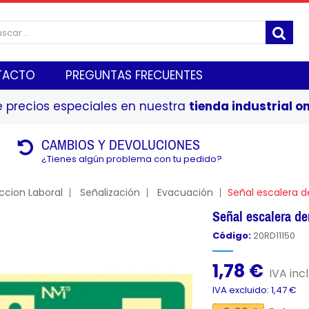
TACTO
PREGUNTAS FRECUENTES
 precios especiales en nuestra
tienda industrial on
CAMBIOS Y DEVOLUCIONES
¿Tienes algún problema con tu pedido?
ccion Laboral
Señalización
Evacuación
Señal escalera
Señal escalera 
Código:
20RD11150
1,78 €
IVA incl
IVA excluido: 1,47 €