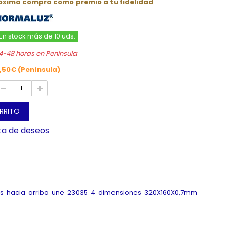
róxima compra como premio a tu fidelidad
En stock más de 10 uds.
4-48 horas en Península
,50€ (Península)
ARRITO
sta de deseos
ras hacia arriba une 23035 4 dimensiones 320X160X0,7mm