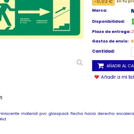
-0,03 €
En tu p
Marca:
Disponibilidad:
Plazo de entrega:
2
Gastos de envío:
6
Cantidad:
AÑADIR AL C
Añadir a mi li
n
uminiscente material pvc glasspack flecha hacia derecha escale
aluz