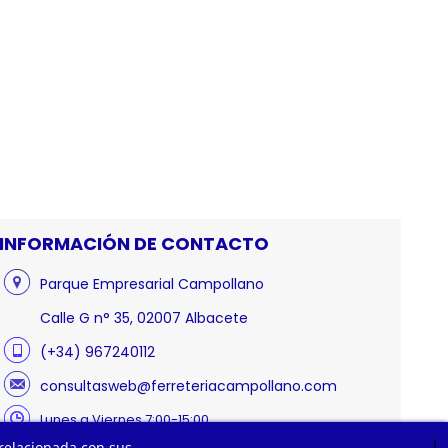
INFORMACIÓN DE CONTACTO
Parque Empresarial Campollano
Calle G n° 35, 02007 Albacete
(+34) 967240112
consultasweb@ferreteriacampollano.com
Lunes a Viernes 7:00-15:00
 relacionada con sus