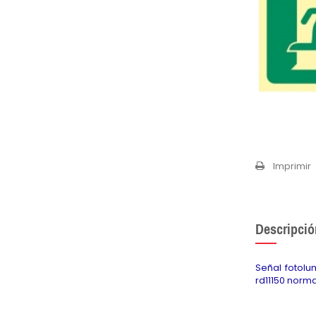
Imprimir
Descripció
Señal fotol
rd11150 norm