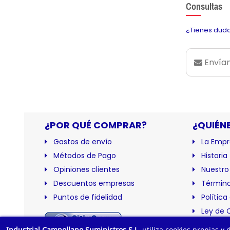
Consultas
¿Tienes duda
Envían
¿POR QUÉ COMPRAR?
¿QUIÉN
Gastos de envío
La Empr
Métodos de Pago
Historia
Opiniones clientes
Nuestro
Descuentos empresas
Término
Puntos de fidelidad
Política
Ley de 
Certific
Industrial Campollano Suministros S.L.
utiliza cookies propias y