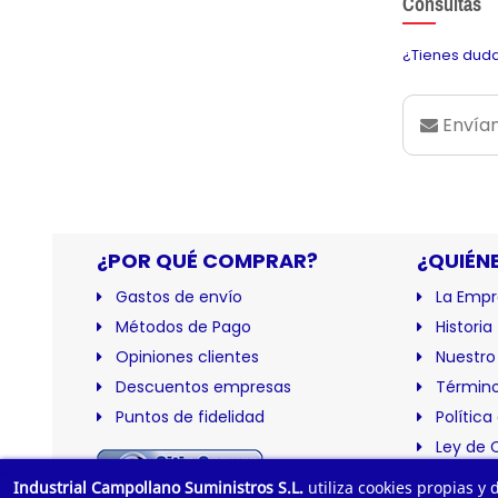
Consultas
¿Tienes duda
Envían
¿POR QUÉ COMPRAR?
¿QUIÉN
Gastos de envío
La Empr
Métodos de Pago
Historia
Opiniones clientes
Nuestro
Descuentos empresas
Término
Puntos de fidelidad
Política
Ley de 
Certific
Industrial Campollano Suministros S.L.
utiliza cookies propias y