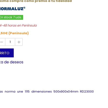
óxima compra como premio a tu fidelidad
En stock 7 uds.
4-48 horas en Península
,50€ (Península)
ARRITO
sta de deseos
radas norma une 1115 dimensiones 500x900x04mm RD23000