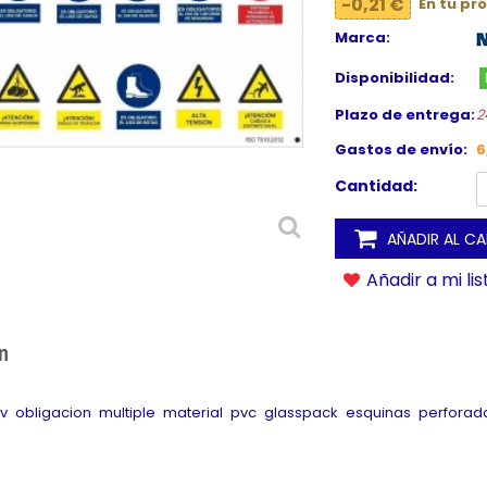
-0,21 €
En tu pr
Marca:
Disponibilidad:
Plazo de entrega:
2
Gastos de envío:
6
Cantidad:
AÑADIR AL C
Añadir a mi li
n
 uv obligacion multiple material pvc glasspack esquinas perfo