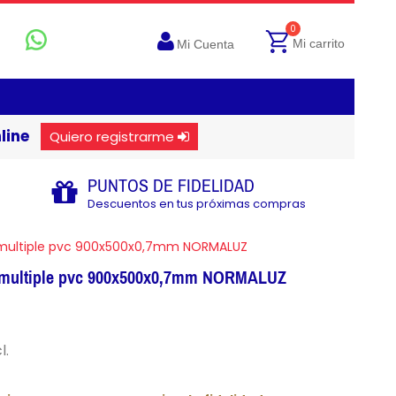
0
Mi carrito
Mi Cuenta
line
Quiero registrarme
PUNTOS DE FIDELIDAD
Descuentos en tus próximas compras
 multiple pvc 900x500x0,7mm NORMALUZ
n multiple pvc 900x500x0,7mm NORMALUZ
l.