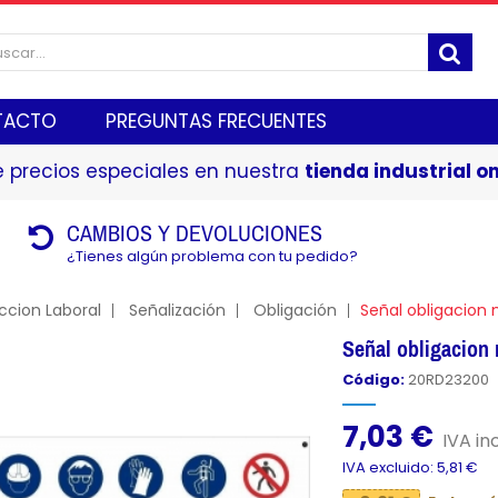
TACTO
PREGUNTAS FRECUENTES
 precios especiales en nuestra
tienda industrial on
CAMBIOS Y DEVOLUCIONES
¿Tienes algún problema con tu pedido?
ccion Laboral
Señalización
Obligación
Señal obligacion
Señal obligacio
Código:
20RD23200
7,03 €
IVA inc
IVA excluido: 5,81 €