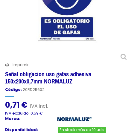
Imprimir
Señal obligacion uso gafas adhesiva
150x200x0,7mm NORMALUZ
Código:
20RD25602
0,71 €
IVA incl.
IVA excluido: 0,59 €
Marca:
Disponibilidad:
En stock más de 10 uds.